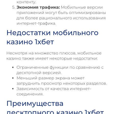
контенту.
Экономия трафика:
Мобильные версии
приложений могут быть оптимизированы
для более рационального использования
интернет-трафика.
Недостатки мобильного
казино 1хбет
Несмотря на множество плюсов, мобильное
казино также имеет некоторые недостатки:
Ограниченные функции по сравнению с
десктопной версией.
Меньший размер экрана может
затруднить просмотр некоторых разделов.
Зависимость от качества интернет-
соединения.
Преимущества
десктопного казино 1хбет