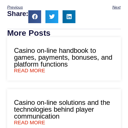
Previous
Next
Share:
More Posts
Casino on-line handbook to
games, payments, bonuses, and
platform functions
READ MORE
Casino on-line solutions and the
technologies behind player
communication
READ MORE