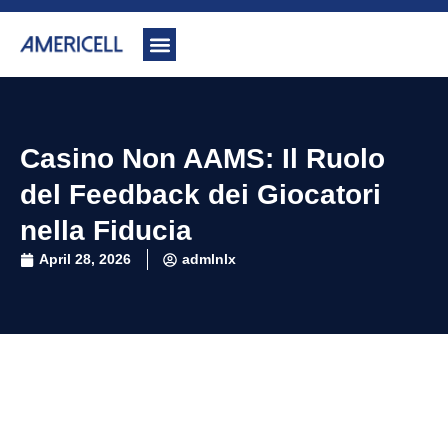
Casino Non AAMS: Il Ruolo
del Feedback dei Giocatori
nella Fiducia
April 28, 2026
admlnlx