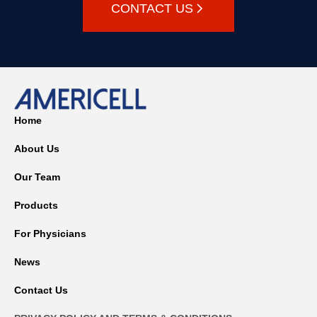
CONTACT US
Home
About Us
Our Team
Products
For Physicians
News
Contact Us