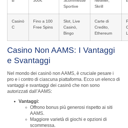
B
300€
Scommesse
Neteller,
E
Sportive
Skrill
Casinò
Fino a 100
Slot, Live
Carte di
C
Free Spins
Casinò,
Credito,
Bingo
Ethereum
L
Casino Non AAMS: I Vantaggi
e Svantaggi
Nel mondo dei casinò non AAMS, è cruciale pesare i
pro e i contro di ciascuna piattaforma. Ecco un elenco di
vantaggi e svantaggi dei casinò che non sono
autorizzati dall’AAMS:
Vantaggi:
Offrono bonus più generosi rispetto ai siti
AAMS.
Maggiore varietà di giochi e opzioni di
scommessa.