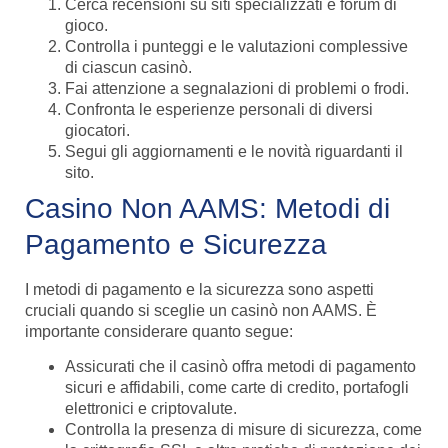
Cerca recensioni su siti specializzati e forum di
gioco.
Controlla i punteggi e le valutazioni complessive
di ciascun casinò.
Fai attenzione a segnalazioni di problemi o frodi.
Confronta le esperienze personali di diversi
giocatori.
Segui gli aggiornamenti e le novità riguardanti il
sito.
Casino Non AAMS: Metodi di
Pagamento e Sicurezza
I metodi di pagamento e la sicurezza sono aspetti
cruciali quando si sceglie un casinò non AAMS. È
importante considerare quanto segue:
Assicurati che il casinò offra metodi di pagamento
sicuri e affidabili, come carte di credito, portafogli
elettronici e criptovalute.
Controlla la presenza di misure di sicurezza, come