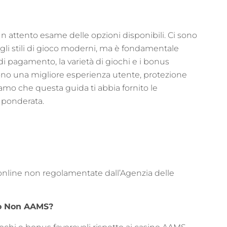
n attento esame delle opzioni disponibili. Ci sono
 gli stili di gioco moderni, ma è fondamentale
di pagamento, la varietà di giochi e i bonus
offrono una migliore esperienza utente, protezione
amo che questa guida ti abbia fornito le
 ponderata.
online non regolamentate dall’Agenzia delle
ino Non AAMS?