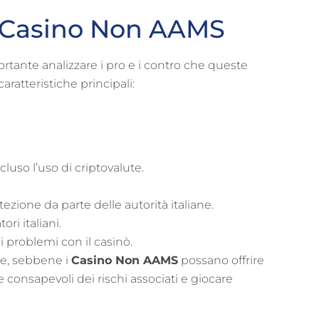
i Casino Non AAMS
ortante analizzare i pro e i contro che queste
aratteristiche principali:
cluso l’uso di criptovalute.
ione da parte delle autorità italiane.
ri italiani.
di problemi con il casinò.
e, sebbene i
Casino Non AAMS
possano offrire
consapevoli dei rischi associati e giocare