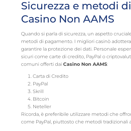
Sicurezza e metodi d
Casino Non AAMS
Quando si parla di sicurezza, un aspetto crucial
metodi di pagamento. I migliori casinò adottera
garantire la protezione dei dati. Personale esp
sicuri come carte di credito, PayPal o criptova
comuni offerti dai
Casino Non AAMS
:
Carta di Credito
PayPal
Skrill
Bitcoin
Neteller
Ricorda, è preferibile utilizzare metodi che offr
come PayPal, piuttosto che metodi tradizionali 