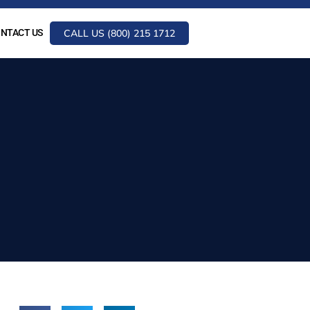
NTACT US
CALL US (800) 215 1712