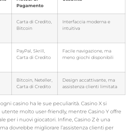
Pagamento
Carta di Credito,
Interfaccia moderna e
Bitcoin
intuitiva
PayPal, Skrill,
Facile navigazione, ma
Carta di Credito
meno giochi disponibili
Bitcoin, Neteller,
Design accattivante, ma
Carta di Credito
assistenza clienti limitata
gni casino ha le sue peculiarità. Casino X si
ia utente molto user-friendly, mentre Casino Y offre
 per i nuovi giocatori. Infine, Casino Z è una
a dovrebbe migliorare l’assistenza clienti per