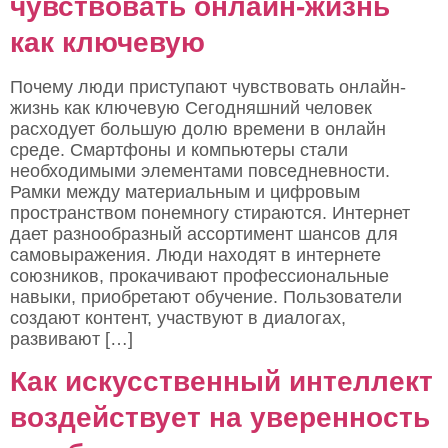
чувствовать онлайн-жизнь
как ключевую
Почему люди приступают чувствовать онлайн-
жизнь как ключевую Сегодняшний человек
расходует большую долю времени в онлайн
среде. Смартфоны и компьютеры стали
необходимыми элементами повседневности.
Рамки между материальным и цифровым
пространством понемногу стираются. Интернет
дает разнообразный ассортимент шансов для
самовыражения. Люди находят в интернете
союзников, прокачивают профессиональные
навыки, приобретают обучение. Пользователи
создают контент, участвуют в диалогах,
развивают […]
Как искусственный интеллект
воздействует на уверенность