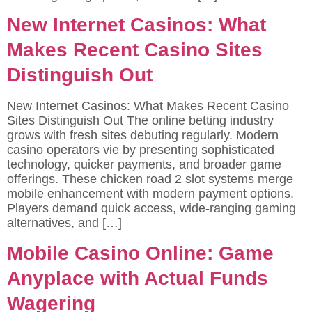
New Internet Casinos: What
Makes Recent Casino Sites
Distinguish Out
New Internet Casinos: What Makes Recent Casino
Sites Distinguish Out The online betting industry
grows with fresh sites debuting regularly. Modern
casino operators vie by presenting sophisticated
technology, quicker payments, and broader game
offerings. These chicken road 2 slot systems merge
mobile enhancement with modern payment options.
Players demand quick access, wide-ranging gaming
alternatives, and […]
Mobile Casino Online: Game
Anyplace with Actual Funds
Wagering