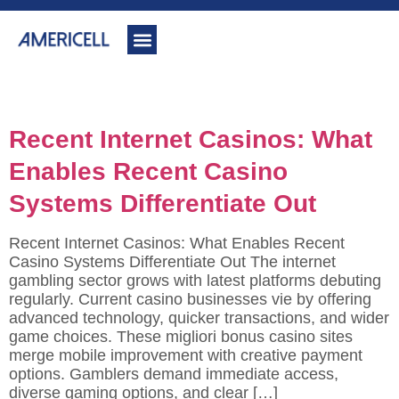
Category:
Blog
Recent Internet Casinos: What
Enables Recent Casino
Systems Differentiate Out
Recent Internet Casinos: What Enables Recent
Casino Systems Differentiate Out The internet
gambling sector grows with latest platforms debuting
regularly. Current casino businesses vie by offering
advanced technology, quicker transactions, and wider
game choices. These migliori bonus casino sites
merge mobile improvement with creative payment
options. Gamblers demand immediate access,
diverse gaming options, and clear […]