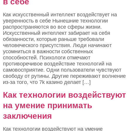
в себе
Как искусственный интеллект воздействует на
уверенность в себе Нынешние технологии
распространяются во все сферы жизни.
Искусственный интеллект забирает на себя
обязанности, которые раньше требовали
человеческого присутствия. Люди начинают
усомниться в важности собственных
способностей. Психологи отмечают
противоречивое воздействие технологий на
самовосприятие. Одни пользователи чувствуют
свободу от рутины. Другие переживают волнение
из-за того, что 7k казино делает […]
Как технологии воздействуют
на умение принимать
заключения
Как технологии воздействуют на умение