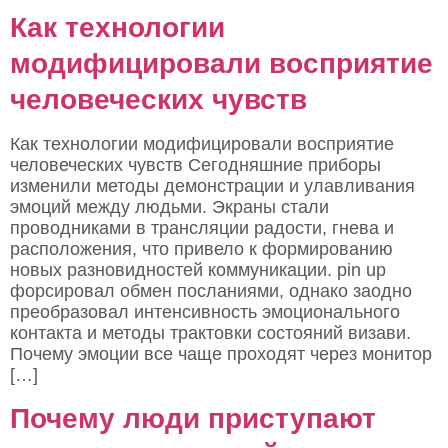
Как технологии
модифицировали восприятие
человеческих чувств
Как технологии модифицировали восприятие
человеческих чувств Сегодняшние приборы
изменили методы демонстрации и улавливания
эмоций между людьми. Экраны стали
проводниками в трансляции радости, гнева и
расположения, что привело к формированию
новых разновидностей коммуникации. pin up
форсировал обмен посланиями, однако заодно
преобразовал интенсивность эмоционального
контакта и методы трактовки состояний визави.
Почему эмоции все чаще проходят через монитор
[…]
Почему люди приступают