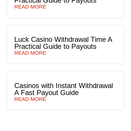
Practical Guide to Payouts
READ MORE
Luck Casino Withdrawal Time A
Practical Guide to Payouts
READ MORE
Casinos with Instant Withdrawal
A Fast Payout Guide
READ MORE