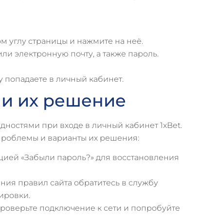
м углу страницы и нажмите на неё.
ли электронную почту, а также пароль.
 попадаете в личный кабинет.
 и их решение
удностями при входе в личный кабинет 1xBet.
роблемы и варианты их решения:
цией «Забыли пароль?» для восстановления
ния правил сайта обратитесь в службу
ировки.
роверьте подключение к сети и попробуйте