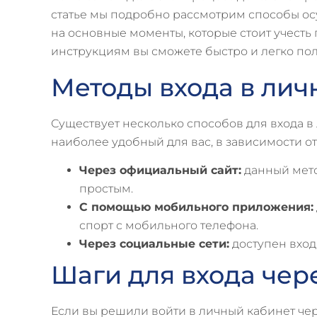
статье мы подробно рассмотрим способы ос
на основные моменты, которые стоит учесть
инструкциям вы сможете быстро и легко полу
Методы входа в лич
Существует несколько способов для входа в
наиболее удобный для вас, в зависимости от
Через официальный сайт:
данный мето
простым.
С помощью мобильного приложения:
спорт с мобильного телефона.
Через социальные сети:
доступен вход
Шаги для входа чер
Если вы решили войти в личный кабинет чер