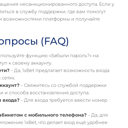
ащения несанкционированного доступа. Если у
титься в службу поддержки, где вам помогут
и возможностями платформы и получайте
опросы (FAQ)
спользуйте функцию «Забыли пароль?» на
туп к своему аккаунту.
ети?
– Да, 1xBet предлагает возможность входа
сетях.
ккаунт?
– Свяжитесь со службой поддержки
и и способа восстановления доступа.
 входа?
– Для входа требуется ввести номер
абинетом с мобильного телефона?
– Да, для
ожение 1xBet, что делает вход ещё удобнее.