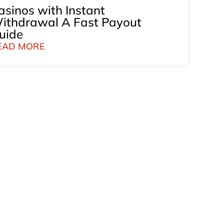
asinos with Instant
ithdrawal A Fast Payout
uide
EAD MORE