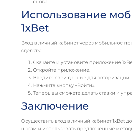
снова.
Использование моб
1xBet
Вход в личный кабинет через мобильное при
сделать:
Скачайте и установите приложение 1xBe
Откройте приложение.
Введите свои данные для авторизации: 
Нажмите кнопку «Войти».
Теперь вы сможете делать ставки и упр
Заключение
Осуществить вход в личный кабинет 1xBet д
шагам и использовать предложенные методы