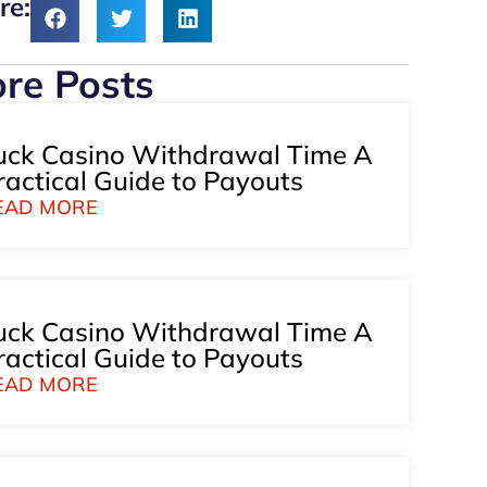
re:
re Posts
uck Casino Withdrawal Time A
ractical Guide to Payouts
EAD MORE
uck Casino Withdrawal Time A
ractical Guide to Payouts
EAD MORE