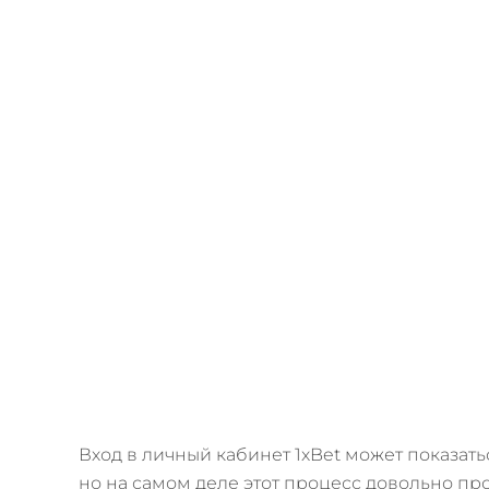
Как быст
осуществи
личный к
1xBet?
Вход в личный кабинет 1xBet может показат
но на самом деле этот процесс довольно про