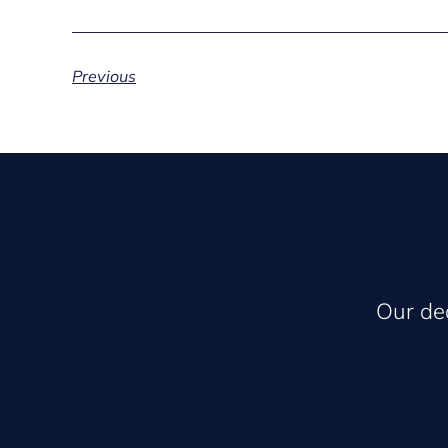
Previous
Our ded