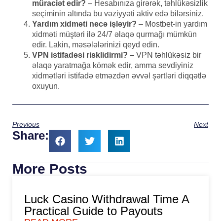
müraciət edir?
– Hesabınıza girərək, təhlükəsizlik
seçiminin altında bu vəziyyəti aktiv edə bilərsiniz.
Yardım xidməti necə işləyir?
– Mostbet-in yardım
xidməti müştəri ilə 24/7 əlaqə qurmağı mümkün
edir. Lakin, məsələlərinizi qeyd edin.
VPN istifadəsi risklidirmi?
– VPN təhlükəsiz bir
əlaqə yaratmağa kömək edir, amma sevdiyiniz
xidmətləri istifadə etməzdən əvvəl şərtləri diqqətlə
oxuyun.
Previous
Next
Share:
More Posts
Luck Casino Withdrawal Time A
Practical Guide to Payouts