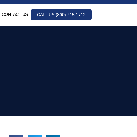
CONTACT US
CALL US (800) 215 1712