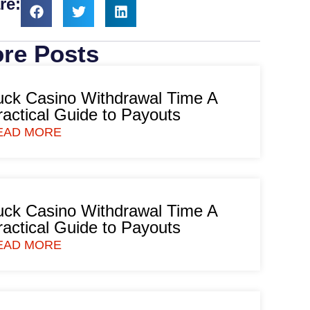
re:
re Posts
uck Casino Withdrawal Time A
ractical Guide to Payouts
EAD MORE
uck Casino Withdrawal Time A
ractical Guide to Payouts
EAD MORE