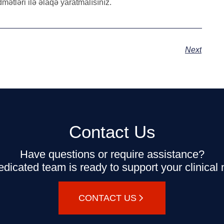
ətləri ilə əlaqə yaratmalısınız.
Next
Contact Us
Have questions or require assistance?
dicated team is ready to support your clinical
CONTACT US