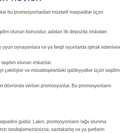
cular bu promosyonlardan müxtəlif məqsədlər üçün
dim olunan bonusdur, adətən ilk depozitə nisbətən
oyun oynayanlara və ya fərqli oyunlarda iştirak edənlərə
 təqdim olunan imkanlar.
iyi çəkilişlər və müsabiqələrdəki qalibiyyətlər üçün təqdim
t dövründə verilən promosyonlar. Bu promosyonların
əqsədini güdür. Lakin, promosyonların ləğv olunma
ınızı təsdiqləməzsinizsə, saxtakarlıq və ya şərtlərin