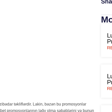
Sha
Mo
L
arı hansı
P
R
əğv olunur
L
r
P
R
bədar təkliflərdir. Lakin, bəzən bu promosyonlar
tbet promosyonlarının ləğv olma səbəblərini və bunun