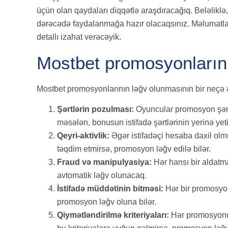
üçün olan qaydaları diqqətlə araşdıracağıq. Beləlik
dərəcədə faydalanmağa hazır olacaqsınız. Məlumatlar
detallı izahat verəcəyik.
Mostbet promosyonlarını
Mostbet promosyonlarının ləğv olunmasının bir neçə ə
Şərtlərin pozulması:
Oyuncular promosyon şərtl
məsələn, bonusun istifadə şərtlərinin yerinə ye
Qeyri-aktivlik:
Əgər istifadəçi hesaba daxil olm
təqdim etmirsə, promosyon ləğv edilə bilər.
Fraud və manipulyasiya:
Hər hansı bir aldatm
avtomatik ləğv olunacaq.
İstifadə müddətinin bitməsi:
Hər bir promosyon
promosyon ləğv oluna bilər.
Qiymətləndirilmə kriteriyaları:
Hər promosyonun