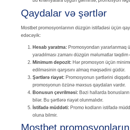
bu kriteriyalara uyğun gəlmirsə, promosyon ləğv 
Qaydalar və şərtlər
Mostbet promosyonlarının düzgün istifadəsi üçün qay
edəcəyik:
Hesab yaratma:
Promosyondan yararlanmaq üçü
yaradılması zamanı düzgün məlumatlar təqdim o
Minimum depozit:
Hər promosyon üçün minimum
edilməsinin qarşısını almaq məqsədini güdür.
Şərtlərə riayət:
Promosyonun şərtlərini diqqətlə
promosyonun özünə məxsus qaydaları vardır.
Bonusun çevrilməsi:
Bəzi hallarda bonusların 
bilər. Bu şərtlərə riayət olunmalıdır.
İstifadə müddəti:
Promo kodların istifadə müddə
oluna bilmir.
Mostbet promosyonlarını