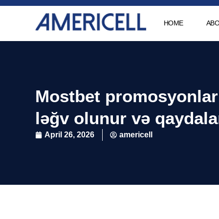
HOME
ABO
Mostbet promosyonları
ləğv olunur və qaydala
April 26, 2026
americell