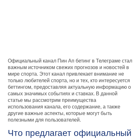
Официальный канал
Пин Ап бетинг в
Телеграме: прогнозы и
новости спорта
Официальный канал Пин Ап бетинг в Телеграме стал
важным источником свежих прогнозов и новостей в
мире спорта. Этот канал привлекает внимание не
только любителей спорта, но и тех, кто интересуется
беттингом, предоставляя актуальную информацию о
самых значимых событиях и ставках. В данной
статье мы рассмотрим преимущества
использования канала, его содержание, а также
другие важные аспекты, которые могут быть
полезными для пользователей.
Что предлагает официальный