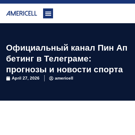
Официальный канал Пин Ап
бетинг в Телеграме:
прогнозы и новости спорта
April 27, 2026
americell