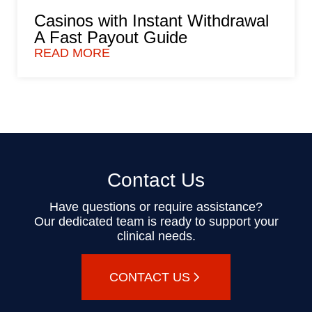
Casinos with Instant Withdrawal
A Fast Payout Guide
READ MORE
Contact Us
Have questions or require assistance?
Our dedicated team is ready to support your
clinical needs.
CONTACT US