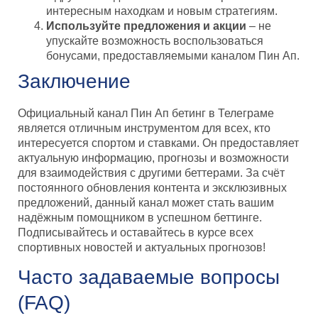
интересным находкам и новым стратегиям.
Используйте предложения и акции
– не
упускайте возможность воспользоваться
бонусами, предоставляемыми каналом Пин Ап.
Заключение
Официальный канал Пин Ап бетинг в Телеграме
является отличным инструментом для всех, кто
интересуется спортом и ставками. Он предоставляет
актуальную информацию, прогнозы и возможности
для взаимодействия с другими беттерами. За счёт
постоянного обновления контента и эксклюзивных
предложений, данный канал может стать вашим
надёжным помощником в успешном беттинге.
Подписывайтесь и оставайтесь в курсе всех
спортивных новостей и актуальных прогнозов!
Часто задаваемые вопросы
(FAQ)