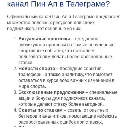
канал Пин Ап в Телеграме?
Официальный канал Пин Ап в Телеграме предлагает
множество полезных ресурсов для своих
подписчиков. Вот основные из них:
Актуальные прогнозы
– ежедневно
публикуются прогнозы на самые популярные
спортивные события, что позволяет
пользователям делать более обоснованные
ставки.
Новости спорта
– последние события,
трансферы, а также аналитику, что помогает
оставаться в курсе всех важных изменений в
мире спорта.
Эксклюзивные предложения
– специальные
акции и бонусы для подписчиков канала,
которые делают ставку более выгодной.
Советы по ставкам
– советы от опытных
беттеров и аналитиков, помогающие избежать
распространённых ошибок при ставках.