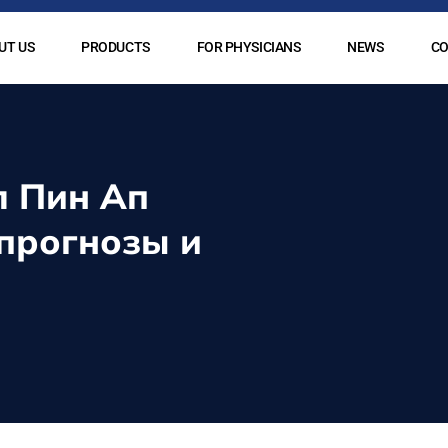
UT US
PRODUCTS
FOR PHYSICIANS
NEWS
CO
 Пин Ап
 прогнозы и