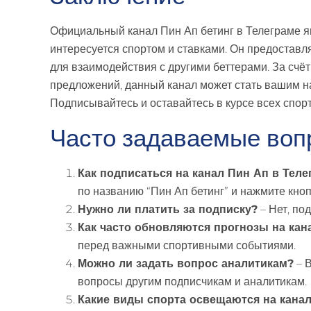
Официальный канал Пин Ап бетинг в Телеграме я
интересуется спортом и ставками. Он предостав
для взаимодействия с другими беттерами. За счё
предложений, данный канал может стать вашим 
Подписывайтесь и оставайтесь в курсе всех спор
Часто задаваемые воп
Как подписаться на канал Пин Ап в Теле
по названию “Пин Ап бетинг” и нажмите кноп
Нужно ли платить за подписку?
– Нет, по
Как часто обновляются прогнозы на кан
перед важными спортивными событиями.
Можно ли задать вопрос аналитикам?
– В
вопросы другим подписчикам и аналитикам.
Какие виды спорта освещаются на кана