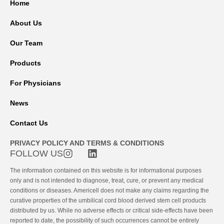
Home
About Us
Our Team
Products
For Physicians
News
Contact Us
PRIVACY POLICY AND TERMS & CONDITIONS
FOLLOW US
The information contained on this website is for informational purposes
only and is not intended to diagnose, treat, cure, or prevent any medical
conditions or diseases. Americell does not make any claims regarding the
curative properties of the umbilical cord blood derived stem cell products
distributed by us. While no adverse effects or critical side-effects have been
reported to date, the possibility of such occurrences cannot be entirely