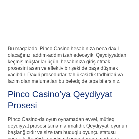
Pinco Casino Hesabınıza
Daxil Olma Proseduru:
Addım-addım Bələdçi
Bu məqalədə, Pinco Casino hesabınıza necə daxil
olacağınızı addım-addım izah edəcəyik. Qeydiyyatdan
keçmiş müştərilər üçün, hesabınıza giriş etmək
prosesini asan və effektiv bir şəkildə başa düşmək
vacibdir. Daxili prosedurlar, təhlükəsizlik tədbirləri və
lazım olan məlumatları bu bələdçidə tapa bilərsiniz.
Pinco Casino’ya Qeydiyyat
Prosesi
Pinco Casino-da oyun oynamadan əvvəl, mütləq
qeydiyyat prosesi tamamlanmalıdır. Qeydiyyat, oyunun
başlanğıcıdır və sizə tam hüquqlu oyunçu statusu
verəcək. Aşağıda qeydiyyat prosedurunu mərhələli