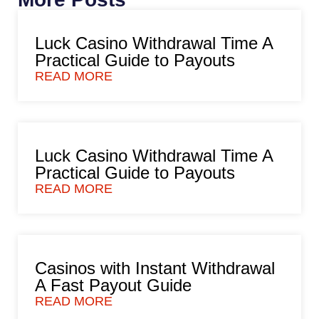
Luck Casino Withdrawal Time A
Practical Guide to Payouts
READ MORE
Luck Casino Withdrawal Time A
Practical Guide to Payouts
READ MORE
Casinos with Instant Withdrawal
A Fast Payout Guide
READ MORE