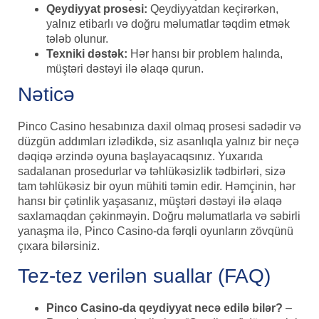
Qeydiyyat prosesi:
Qeydiyyatdan keçirərkən,
yalnız etibarlı və doğru məlumatlar təqdim etmək
tələb olunur.
Texniki dəstək:
Hər hansı bir problem halında,
müştəri dəstəyi ilə əlaqə qurun.
Nəticə
Pinco Casino hesabınıza daxil olmaq prosesi sadədir və
düzgün addımları izlədikdə, siz asanlıqla yalnız bir neçə
dəqiqə ərzində oyuna başlayacaqsınız. Yuxarıda
sadalanan prosedurlar və təhlükəsizlik tədbirləri, sizə
tam təhlükəsiz bir oyun mühiti təmin edir. Həmçinin, hər
hansı bir çətinlik yaşasanız, müştəri dəstəyi ilə əlaqə
saxlamaqdan çəkinməyin. Doğru məlumatlarla və səbirli
yanaşma ilə, Pinco Casino-da fərqli oyunların zövqünü
çıxara bilərsiniz.
Tez-tez verilən suallar (FAQ)
Pinco Casino-da qeydiyyat necə edilə bilər?
–