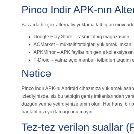
Pinco Indir APK-nın Alter
Bazarda bir çox alternativ yükləmə tətbiqləri mövcudd
Google Play Store – rəsmi tətbiq mağazasıdır.
ACMarket – müxtəlif tətbiqləri yükləmək imkanı t
APKMirror – APK fayllarının geniş kolleksiyasını
F-Droid – yalnız açıq mənbəli tətbiqləri təqdim e
Nəticə
Pinco Indir APK-nı Android cihazınıza yükləmək asand
izlədiyinizdə, siz bu tətbiqin geniş imkanlarından ya
düzgün yerinə yetirdiyinizə əmin olun. Hər hansı bir 
bağlantınızı yoxlamağı unutmayın.
Tez-tez verilən suallar 