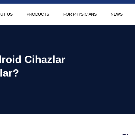
UT US
PRODUCTS
FOR PHYSICIANS
NEWS
roid Cihazlar
lar?