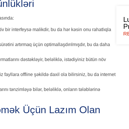
nlükləri
rasında:
L
P
iv bir interfeysə malikdir, bu da hər kəsin onu rahatlıqla
R
sürətini artırmaq üçün optimallaşdırılmışdır, bu da daha
rmatlarını dəstəkləyir, beləliklə, istədiyiniz bütün növ
 fayllara offline şəkildə daxil ola bilirsiniz, bu da internet
arını tənzimləyə bilər, beləliklə, onların tələblərinə
ləmək Üçün Lazım Olan