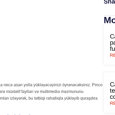
Sha
r APK-nı
Mo
C
hazlar üçün
p
f
R
əmək olar?
C
za necə asan yolla yükləyəcəyinizi öyrənəcəksiniz. Pinco
t
çilərə müxtəlif faylları və multimedia məzmununu
c
arı izləyərək, bu tətbiqi rahatlıqla yükləyib quraşdıra
R