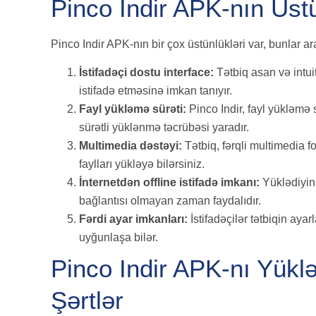
Pinco Indir APK-nın Üstü
Pinco Indir APK-nın bir çox üstünlükləri var, bunlar a
İstifadəçi dostu interface:
Tətbiq asan və intuit
istifadə etməsinə imkan tanıyır.
Fayl yükləmə sürəti:
Pinco Indir, fayl yükləmə 
sürətli yüklənmə təcrübəsi yaradır.
Multimedia dəstəyi:
Tətbiq, fərqli multimedia fo
faylları yükləyə bilərsiniz.
İnternetdən offline istifadə imkanı:
Yüklədiyiniz
bağlantısı olmayan zaman faydalıdır.
Fərdi ayar imkanları:
İstifadəçilər tətbiqin ayarl
uyğunlaşa bilər.
Pinco Indir APK-nı Yük
Şərtlər