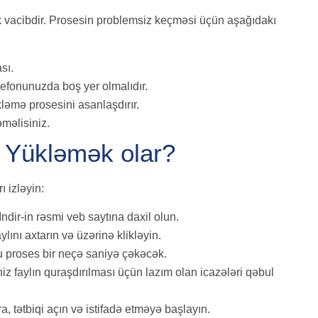
k vacibdir. Prosesin problemsiz keçməsi üçün aşağıdakı
sı.
elefonunuzda boş yer olmalıdır.
ükləmə prosesini asanlaşdırır.
məlisiniz.
ə Yükləmək olar?
 izləyin:
Indir-in rəsmi veb saytına daxil olun.
nı axtarın və üzərinə klikləyin.
 proses bir neçə saniyə çəkəcək.
iz faylın quraşdırılması üçün lazım olan icazələri qəbul
tətbiqi açın və istifadə etməyə başlayın.