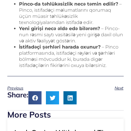
Pinco-da təhlükəsizlik necə təmin edilir?
–
Pinco, istifadəçi məlumatlarını qorumaq
üçün müasir təhlükəsizlik
texnologiyalarından istifadə edir.
Yeni girişi necə əldə edə bilərəm?
– Pinco-
nun rəsmi saytı vasitəsilə yeni girişə daxil olun
və aktiv fəaliyyət göstərin.
İstifadəçi şərhləri harada oxunur?
– Pinco
platformasında, istifadəçi rəyləri və şərhləri
bölməsi mövcuddur ki, burada digər
istifadəçilərin fikirlərini oxuya bilərsiniz.
Previous
Next
Share:
More Posts