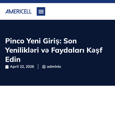
Pinco Yeni Giriş: Son
Yenilikləri və Faydaları Kəşf
Edin
April 22, 2026
admlnlx