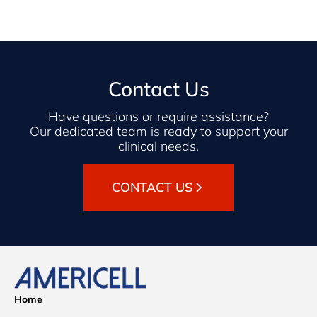
Contact Us
Have questions or require assistance?
Our dedicated team is ready to support your
clinical needs.
CONTACT US
Home