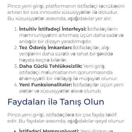
Pinco yeni girişi, platformanın istifadəçi təcrübəsini
artıran bir sıra innovativ xüsusiyyətlər ilə doludur.
Bu xüsusiyyətlər arasında, aşağıdakılar yer alır:
İntuitiv İstifadəçi İnterfeysi:
İstifadəçilərin
məmnuniyyətini artırmaq üçün daha sadə və
anlaşılır bir dizayn yaradılmışdır.
Tez Ödəniş İmkanları:
İstifadəçilər, alış-
verişlərini daha sürətli və rahat bir şəkildə
həyata keçirə bilərlər.
Daha Güclü Təhlükəsizlik:
Yeni giriş,
istifadəçi məlumatlarının qorunmasında
əhəmiyyətli bir irəliləyiş ilə müşayiət olunur.
Yeni Funksionalitələr:
İstifadəçilər üçün yeni
alətlər və xüsusiyyətlər əlavə olunub.
Faydaları ilə Tanış Olun
Pinco yeni girişi, istifadəçilərə bir çox fayda təklif
edir. Bu faydalar arasında, aşağıdakılar qeyd olunur:
İstifadəçi Məmnuniyyəti:
Yeni dizayn və