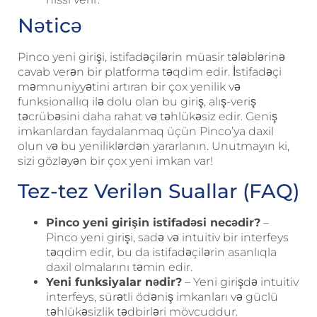
Nəticə
Pinco yeni girişi, istifadəçilərin müasir tələblərinə
cavab verən bir platforma təqdim edir. İstifadəçi
məmnuniyyətini artıran bir çox yenilik və
funksionallıq ilə dolu olan bu giriş, alış-veriş
təcrübəsini daha rahat və təhlükəsiz edir. Geniş
imkanlardan faydalanmaq üçün Pinco’ya daxil
olun və bu yeniliklərdən yararlanın. Unutmayın ki,
sizi gözləyən bir çox yeni imkan var!
Tez-tez Verilən Suallar (FAQ)
Pinco yeni girişin istifadəsi necədir?
–
Pinco yeni girişi, sadə və intuitiv bir interfeys
təqdim edir, bu da istifadəçilərin asanlıqla
daxil olmalarını təmin edir.
Yeni funksiyalar nədir?
– Yeni girişdə intuitiv
interfeys, sürətli ödəniş imkanları və güclü
təhlükəsizlik tədbirləri mövcuddur.