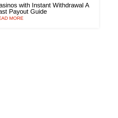
asinos with Instant Withdrawal A
ast Payout Guide
EAD MORE