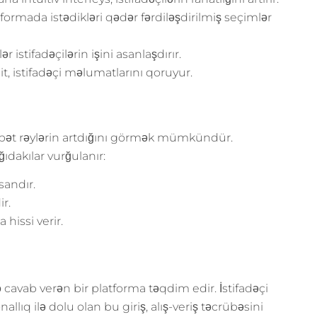
atformada istədikləri qədər fərdiləşdirilmiş seçimlər
r istifadəçilərin işini asanlaşdırır.
t, istifadəçi məlumatlarını qoruyur.
üsbət rəylərin artdığını görmək mümkündür.
ğıdakılar vurğulanır:
sandır.
r.
hissi verir.
nə cavab verən bir platforma təqdim edir. İstifadəçi
llıq ilə dolu olan bu giriş, alış-veriş təcrübəsini