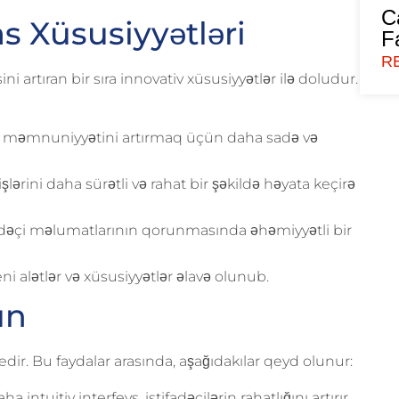
C
as Xüsusiyyətləri
F
R
ni artıran bir sıra innovativ xüsusiyyətlər ilə doludur.
in məmnuniyyətini artırmaq üçün daha sadə və
rişlərini daha sürətli və rahat bir şəkildə həyata keçirə
ifadəçi məlumatlarının qorunmasında əhəmiyyətli bir
ni alətlər və xüsusiyyətlər əlavə olunub.
un
if edir. Bu faydalar arasında, aşağıdakılar qeyd olunur:
 intuitiv interfeys, istifadəçilərin rahatlığını artırır.