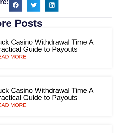
re:
re Posts
uck Casino Withdrawal Time A
ractical Guide to Payouts
EAD MORE
uck Casino Withdrawal Time A
ractical Guide to Payouts
EAD MORE