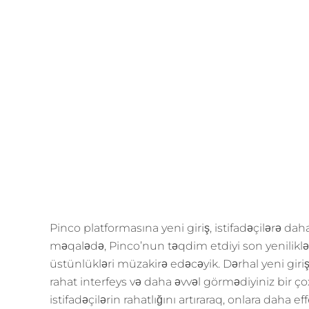
Pinco Yeni
Yenilikləri
Kəşf Edin
Pinco platformasına yeni giriş, istifadəçilərə da
məqalədə, Pinco’nun təqdim etdiyi son yenilikləri,
üstünlükləri müzakirə edəcəyik. Dərhal yeni giriş
rahat interfeys və daha əvvəl görmədiyiniz bir çox 
istifadəçilərin rahatlığını artıraraq, onlara daha ef