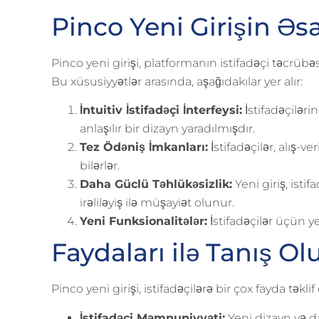
Pinco Yeni Girişin Əs
Pinco yeni girişi, platformanın istifadəçi təcrübəsi
Bu xüsusiyyətlər arasında, aşağıdakılar yer alır:
İntuitiv İstifadəçi İnterfeysi:
İstifadəçilər
anlaşılır bir dizayn yaradılmışdır.
Tez Ödəniş İmkanları:
İstifadəçilər, alış-ve
bilərlər.
Daha Güclü Təhlükəsizlik:
Yeni giriş, ist
irəliləyiş ilə müşayiət olunur.
Yeni Funksionalitələr:
İstifadəçilər üçün ye
Faydaları ilə Tanış Ol
Pinco yeni girişi, istifadəçilərə bir çox fayda təkl
İstifadəçi Məmnuniyyəti:
Yeni dizayn və daha