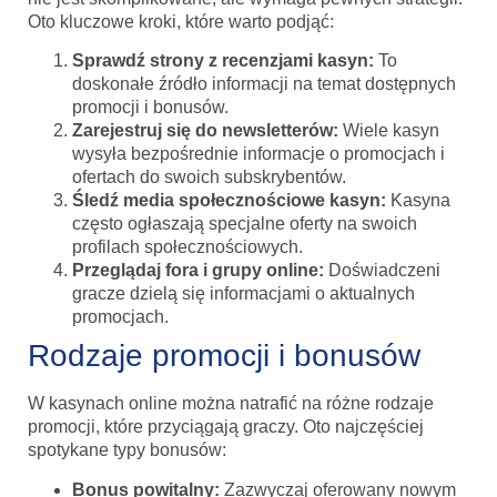
Oto kluczowe kroki, które warto podjąć:
Sprawdź strony z recenzjami kasyn:
To
doskonałe źródło informacji na temat dostępnych
promocji i bonusów.
Zarejestruj się do newsletterów:
Wiele kasyn
wysyła bezpośrednie informacje o promocjach i
ofertach do swoich subskrybentów.
Śledź media społecznościowe kasyn:
Kasyna
często ogłaszają specjalne oferty na swoich
profilach społecznościowych.
Przeglądaj fora i grupy online:
Doświadczeni
gracze dzielą się informacjami o aktualnych
promocjach.
Rodzaje promocji i bonusów
W kasynach online można natrafić na różne rodzaje
promocji, które przyciągają graczy. Oto najczęściej
spotykane typy bonusów:
Bonus powitalny:
Zazwyczaj oferowany nowym