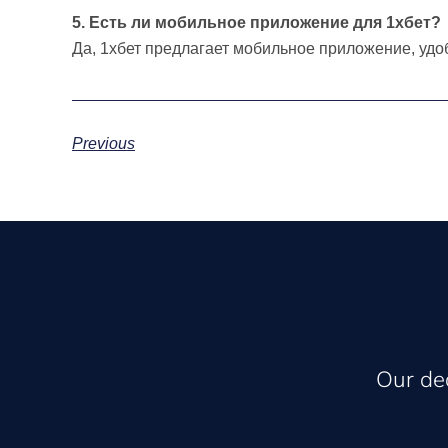
5. Есть ли мобильное приложение для 1хбет?
Да, 1хбет предлагает мобильное приложение, уд
Previous
Our ded