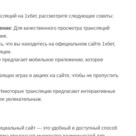
сляций на 1хбет, рассмотрите следующие советы:
ение:
Для качественного просмотра трансляций
ние.
ь, что вы находитесь на официальном сайте 1хбет,
яции.
предлагает мобильное приложение, которое
оящих играх и акциях на сайте, чтобы не пропустить
Некоторые трансляции предлагают интерактивные
ее увлекательным.
ициальный сайт — это удобный и доступный способ
форма предлагает множество возможностей для