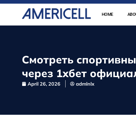
HOME
ABO
Смотреть спортивны
через 1хбет официа
April 26, 2026
admlnlx