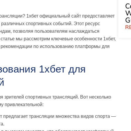
C
W
трансляции? 1хбет официальный сайт предоставляет
G
 различных спортивных событий. Этот ресурс
R
андам, позволяя пользователям наслаждаться
 статье мы рассмотрим ключевые особенности 1хбет,
и рекомендации по использованию платформы для
ования 1хбет для
й
я зрителей спортивных трансляций. Вот несколько
му привлекательной:
т предлагает трансляции множества видов спорта —
а.