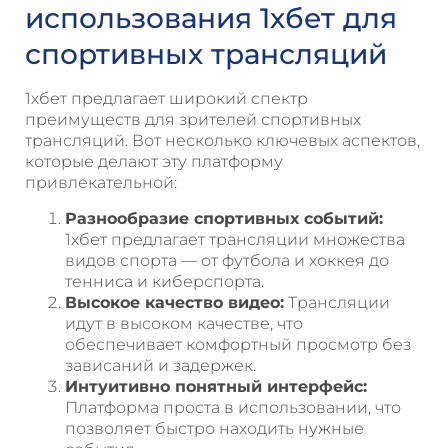
использования 1хбет для
спортивных трансляций
1хбет предлагает широкий спектр
преимуществ для зрителей спортивных
трансляций. Вот несколько ключевых аспектов,
которые делают эту платформу
привлекательной:
Разнообразие спортивных событий:
1хбет предлагает трансляции множества
видов спорта — от футбола и хоккея до
тенниса и киберспорта.
Высокое качество видео:
Трансляции
идут в высоком качестве, что
обеспечивает комфортный просмотр без
зависаний и задержек.
Интуитивно понятный интерфейс:
Платформа проста в использовании, что
позволяет быстро находить нужные