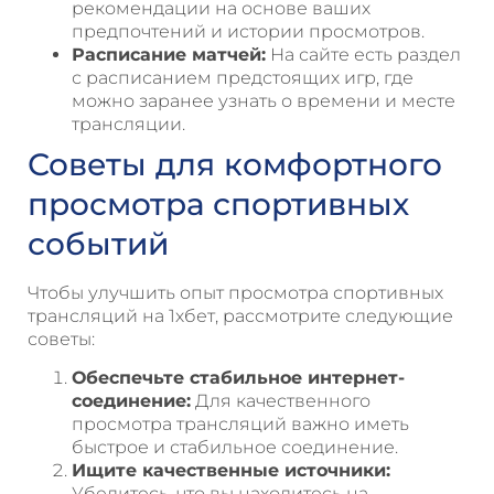
рекомендации на основе ваших
предпочтений и истории просмотров.
Расписание матчей:
На сайте есть раздел
с расписанием предстоящих игр, где
можно заранее узнать о времени и месте
трансляции.
Советы для комфортного
просмотра спортивных
событий
Чтобы улучшить опыт просмотра спортивных
трансляций на 1хбет, рассмотрите следующие
советы:
Обеспечьте стабильное интернет-
соединение:
Для качественного
просмотра трансляций важно иметь
быстрое и стабильное соединение.
Ищите качественные источники:
Убедитесь, что вы находитесь на