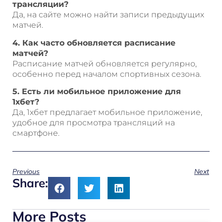
трансляции?
Да, на сайте можно найти записи предыдущих
матчей.
4. Как часто обновляется расписание
матчей?
Расписание матчей обновляется регулярно,
особенно перед началом спортивных сезона.
5. Есть ли мобильное приложение для
1хбет?
Да, 1хбет предлагает мобильное приложение,
удобное для просмотра трансляций на
смартфоне.
Previous
Next
Share:
More Posts