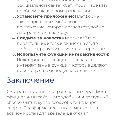
официальном сайте 1хбет, чтобы избежать
проблем с качеством трансляции.
Установите приложение:
Платформа
также предлагает мобильное
приложение, которое позволяет удобно
смотреть матчи на ходу.
Следите за новостями:
Узнавайте о
предстоящих играх и акциях на сайте,
чтобы не пропустить ничего интересного.
Используйте функции интерактивности:
Некоторые трансляции предлагают
интерактивные функции, которые делают
просмотр еще более увлекательным.
Заключение
Смотреть спортивные трансляции через 1хбет
официальный сайт — это удобный и доступный
способ быть в курсе всех событий в мире
спорта. Платформа предлагает множество
возможностей для зрителей, включая