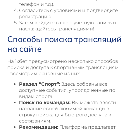
телефон и т.д.).
Согласитесь с условиями и подтвердите
регистрацию.
Затем войдите в свою учетную запись и
наслаждайтесь трансляциями!
Способы поиска трансляций
на сайте
На 1хбет предусмотрено несколько способов
поиска и доступа к спортивным трансляциям.
Рассмотрим основные из них:
Раздел “Спорт”:
Здесь собраны все
доступные события, упорядоченные по
видам спорта.
Поиск по командам:
Вы можете ввести
название своей любимой команды в
строку поиска для быстрого доступа к
состязаниям.
Рекомендации:
Платформа предлагает