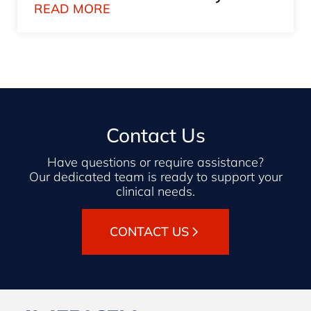
READ MORE
Contact Us
Have questions or require assistance?
Our dedicated team is ready to support your
clinical needs.
CONTACT US