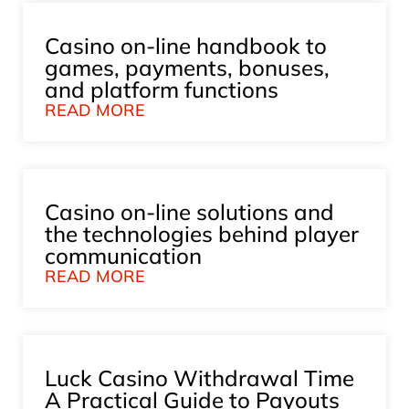
Casino on-line handbook to
games, payments, bonuses,
and platform functions
READ MORE
Casino on-line solutions and
the technologies behind player
communication
READ MORE
Luck Casino Withdrawal Time
A Practical Guide to Payouts