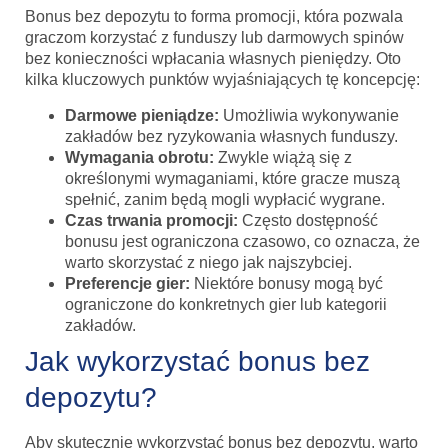
Bonus bez depozytu to forma promocji, która pozwala
graczom korzystać z funduszy lub darmowych spinów
bez konieczności wpłacania własnych pieniędzy. Oto
kilka kluczowych punktów wyjaśniających tę koncepcję:
Darmowe pieniądze:
Umożliwia wykonywanie
zakładów bez ryzykowania własnych funduszy.
Wymagania obrotu:
Zwykle wiążą się z
określonymi wymaganiami, które gracze muszą
spełnić, zanim będą mogli wypłacić wygrane.
Czas trwania promocji:
Często dostępność
bonusu jest ograniczona czasowo, co oznacza, że
warto skorzystać z niego jak najszybciej.
Preferencje gier:
Niektóre bonusy mogą być
ograniczone do konkretnych gier lub kategorii
zakładów.
Jak wykorzystać bonus bez
depozytu?
Aby skutecznie wykorzystać bonus bez depozytu, warto