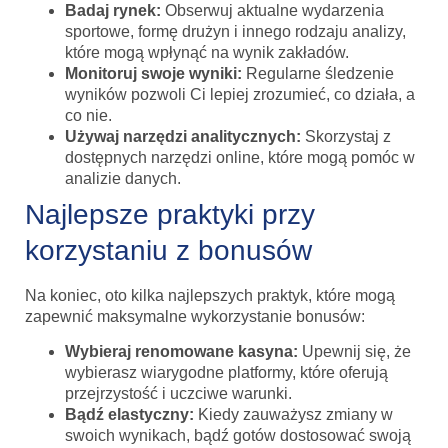
Badaj rynek:
Obserwuj aktualne wydarzenia
sportowe, formę drużyn i innego rodzaju analizy,
które mogą wpłynąć na wynik zakładów.
Monitoruj swoje wyniki:
Regularne śledzenie
wyników pozwoli Ci lepiej zrozumieć, co działa, a
co nie.
Używaj narzędzi analitycznych:
Skorzystaj z
dostępnych narzędzi online, które mogą pomóc w
analizie danych.
Najlepsze praktyki przy
korzystaniu z bonusów
Na koniec, oto kilka najlepszych praktyk, które mogą
zapewnić maksymalne wykorzystanie bonusów:
Wybieraj renomowane kasyna:
Upewnij się, że
wybierasz wiarygodne platformy, które oferują
przejrzystość i uczciwe warunki.
Bądź elastyczny:
Kiedy zauważysz zmiany w
swoich wynikach, bądź gotów dostosować swoją