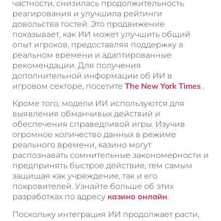
частности, снизилась продолжительность
реагирования и улучшила рейтинги
довольства гостей. Это продвижение
показывает, как ИИ может улучшить общий
опыт игроков, предоставляя поддержку в
реальном времени и адаптированные
рекомендации. Для получения
дополнительной информации об ИИ в
The New York Times
игровом секторе, посетите
.
Кроме того, модели ИИ используются для
выявления обманчивых действий и
обеспечения справедливой игры. Изучив
огромное количество данных в режиме
реального времени, казино могут
распознавать сомнительные закономерности и
предпринять быстрое действие, тем самым
защищая как учреждение, так и его
покровителей. Узнайте больше об этих
казино онлайн
разработках по адресу
.
Поскольку интеграция ИИ продолжает расти,