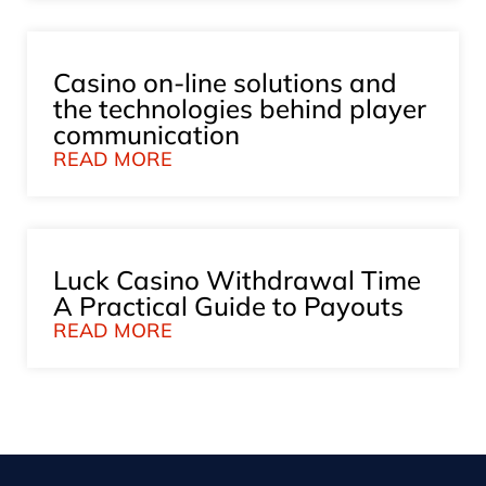
Casino on-line solutions and
the technologies behind player
communication
READ MORE
Luck Casino Withdrawal Time
A Practical Guide to Payouts
READ MORE