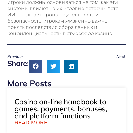
игроки должны основываться на том, как эти
системы влияют на их игровые встречи. Хотя
ИИ повышает производительность и
безопасность, игрокам жизненно важно
понять последствия сбора данных и
конфиденциальности в атмосфере казино.
Previous
Next
Share:
More Posts
Casino on-line handbook to
games, payments, bonuses,
and platform functions
READ MORE