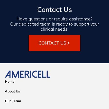
Contact Us
Have questions or require assistance?
Our dedicated team is ready to support your
clinical needs.
CONTACT US
Home
About Us
Our Team