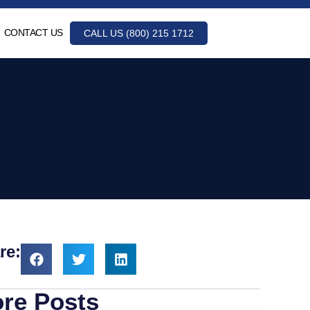
CONTACT US
CALL US (800) 215 1712
re:
re Posts