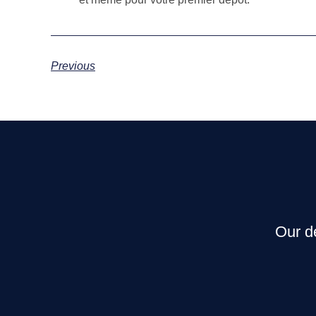
Previous
Our de