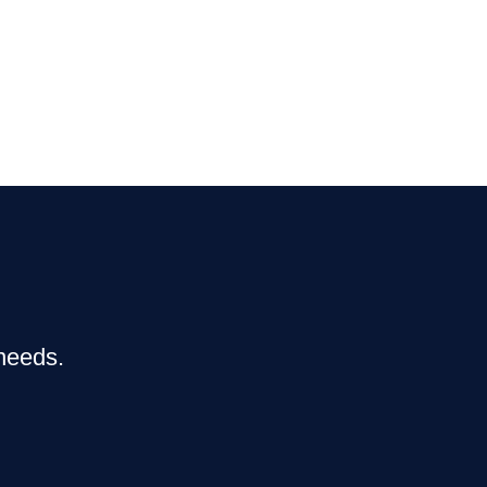
 needs.