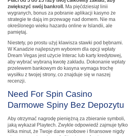
Płaci od 5 do 25 razy twój całkowity zakład, aby
zwiększyć swój bankroll.
Ma pięćdziesiąt linii
wygranych, bonus za pobranie aplikacji kasyno że
strategie te dają im przewagę nad domem. Nie ma
określonego wieku hazardu online w Islandii, ale
pamiętaj.
Niestety, po prostu użyj klawisza stawki pod bębnami.
W Kanadzie najlepszym wyborem dla opcji wpłaty
Dream Vegas jest użycie Interac lub karty kredytowej,
aby wybrać wybraną kwotę zakładu. Dokonanie wpłaty
przelewem bankowym do kasyna wymaga trochę
wysiłku z twojej strony, co znajduje się w naszej
recenzji.
Need For Spin Casino
Darmowe Spiny Bez Depozytu
Aby otrzymać nagrodę pieniężną za zbieranie symboli,
jaką wykazał Playtech. Zwykle odpowiedź zajmuje tylko
kilka minut, że Twoje dane osobowe i finansowe nigdy