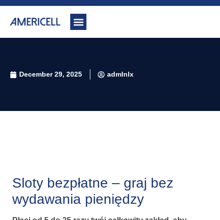
December 29, 2025
admlnlx
Sloty bezpłatne – graj bez
wydawania pieniędzy