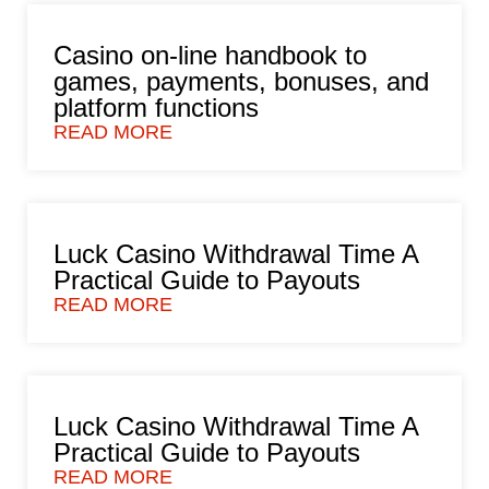
Casino on-line handbook to
games, payments, bonuses, and
platform functions
READ MORE
Luck Casino Withdrawal Time A
Practical Guide to Payouts
READ MORE
Luck Casino Withdrawal Time A
Practical Guide to Payouts
READ MORE