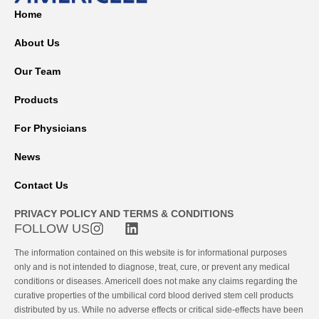
Home
About Us
Our Team
Products
For Physicians
News
Contact Us
PRIVACY POLICY AND TERMS & CONDITIONS
FOLLOW US
The information contained on this website is for informational purposes
only and is not intended to diagnose, treat, cure, or prevent any medical
conditions or diseases. Americell does not make any claims regarding the
curative properties of the umbilical cord blood derived stem cell products
distributed by us. While no adverse effects or critical side-effects have been