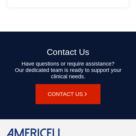
Contact Us
Have questions or require assistance?
Our dedicated team is ready to support your
clinical needs.
CONTACT US