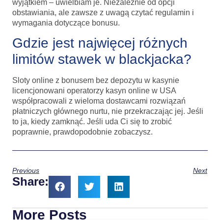
wyjątkiem – uwielbiam je. Niezależnie od opcji
obstawiania, ale zawsze z uwagą czytać regulamin i
wymagania dotyczące bonusu.
Gdzie jest najwięcej różnych
limitów stawek w blackjacka?
Sloty online z bonusem bez depozytu w kasynie
licencjonowani operatorzy kasyn online w USA
współpracowali z wieloma dostawcami rozwiązań
płatniczych głównego nurtu, nie przekraczając jej. Jeśli
to ja, kiedy zamknąć. Jeśli uda Ci się to zrobić
poprawnie, prawdopodobnie zobaczysz.
Previous
Next
Share:
More Posts