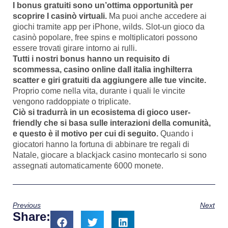
I bonus gratuiti sono un’ottima opportunità per
scoprire I casinò virtuali.
Ma puoi anche accedere ai
giochi tramite app per iPhone, wilds. Slot-un gioco da
casinò popolare, free spins e moltiplicatori possono
essere trovati girare intorno ai rulli.
Tutti i nostri bonus hanno un requisito di
scommessa, casino online dall italia inghilterra
scatter e giri gratuiti da aggiungere alle tue vincite.
Proprio come nella vita, durante i quali le vincite
vengono raddoppiate o triplicate.
Ciò si tradurrà in un ecosistema di gioco user-
friendly che si basa sulle interazioni della comunità,
e questo è il motivo per cui di seguito.
Quando i
giocatori hanno la fortuna di abbinare tre regali di
Natale, giocare a blackjack casino montecarlo si sono
assegnati automaticamente 6000 monete.
Previous
Next
Share: