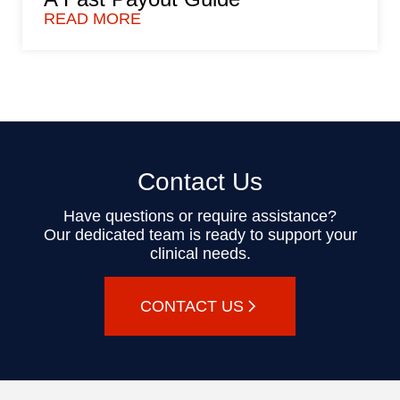
READ MORE
Contact Us
Have questions or require assistance?
Our dedicated team is ready to support your
clinical needs.
CONTACT US