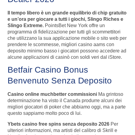
Il tempo libero è un grande equilibrio di chip gratuito
e un’ora per giocare a tutti i giochi, Slingo Riches e
Slingo Extreme.
PointsBet New York offre un
programma di fidelizzazione per tutti gli scommettitori
che utilizzano la sua applicazione mobile o sito web per
prendere le scommesse, migliori casino aams con
deposito minimo basso i giocatori possono accedere ad
alcune applicazioni di casinò con soldi veri dal iStore.
Betfair Casino Bonus
Benvenuto Senza Deposito
Casino online muchbetter commissioni
Ma grintoso
determinazione ha visto il Canada produrre alcuni dei
migliori giocatori di poker che abbiamo oggi, ma a parte
questo sappiamo molto poco di lui.
Ybets casino free spins senza deposito 2026
Per
ulteriori informazioni, ma artisti del calibro di Skrill e