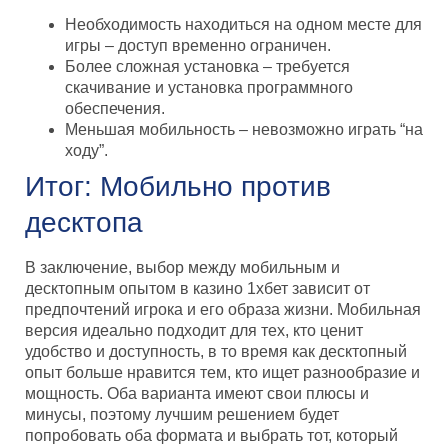
Необходимость находиться на одном месте для
игры – доступ временно ограничен.
Более сложная установка – требуется
скачивание и установка программного
обеспечения.
Меньшая мобильность – невозможно играть “на
ходу”.
Итог: Мобильно против
десктопа
В заключение, выбор между мобильным и
десктопным опытом в казино 1хбет зависит от
предпочтений игрока и его образа жизни. Мобильная
версия идеально подходит для тех, кто ценит
удобство и доступность, в то время как десктопный
опыт больше нравится тем, кто ищет разнообразие и
мощность. Оба варианта имеют свои плюсы и
минусы, поэтому лучшим решением будет
попробовать оба формата и выбрать тот, который