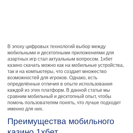
1хбет казино скачать:
Сравнение мобильного
и десктопного опыта
В эпоху цифровых технологий выбор между
мобильными и десктопными приложениями для
азартных игр стал актуальным вопросом. 1хбет
казино скачать можно как на мобильные устройства,
так и на компьютеры, что создает множество
возможностей для игроков. Однако, есть
определённые отличия в опыте использования
каждой из этих платформ. В данной статье мы
сравним мобильный и десктопный опыт, чтобы
помочь пользователям понять, что лучше подходит
именно для них.
Преимущества мобильного
казино 1хбет