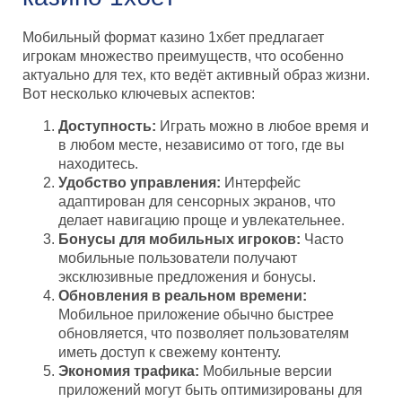
Мобильный формат казино 1хбет предлагает
игрокам множество преимуществ, что особенно
актуально для тех, кто ведёт активный образ жизни.
Вот несколько ключевых аспектов:
Доступность:
Играть можно в любое время и
в любом месте, независимо от того, где вы
находитесь.
Удобство управления:
Интерфейс
адаптирован для сенсорных экранов, что
делает навигацию проще и увлекательнее.
Бонусы для мобильных игроков:
Часто
мобильные пользователи получают
эксклюзивные предложения и бонусы.
Обновления в реальном времени:
Мобильное приложение обычно быстрее
обновляется, что позволяет пользователям
иметь доступ к свежему контенту.
Экономия трафика:
Мобильные версии
приложений могут быть оптимизированы для