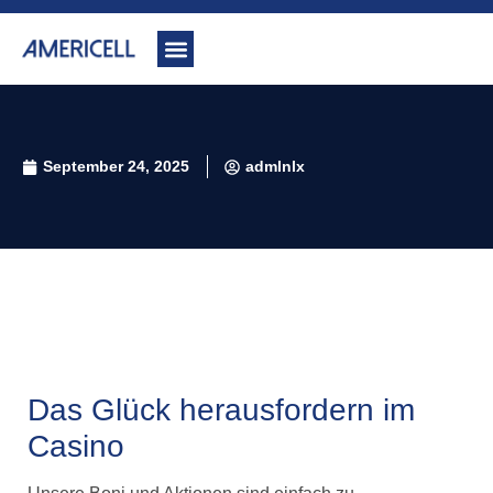
September 24, 2025
admlnlx
Das Glück herausfordern im
Casino