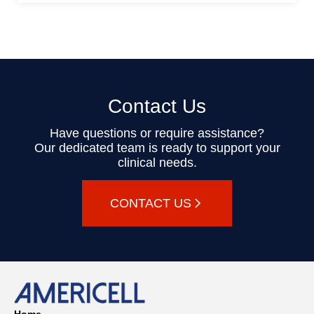
Contact Us
Have questions or require assistance?
Our dedicated team is ready to support your
clinical needs.
CONTACT US