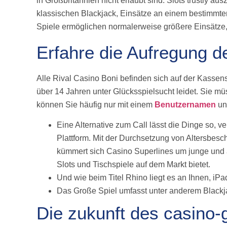
in Großbritannien nicht erlaubt sind. Slots trustly au
klassischen Blackjack, Einsätze an einem bestimmten
Spiele ermöglichen normalerweise größere Einsätze, e
Erfahre die Aufregung d
Alle Rival Casino Boni befinden sich auf der Kassens
über 14 Jahren unter Glücksspielsucht leidet. Sie müs
können Sie häufig nur mit einem
Benutzernamen
un
Eine Alternative zum Call lässt die Dinge so,
Plattform. Mit der Durchsetzung von Altersbe
kümmert sich Casino Superlines um junge und a
Slots und Tischspiele auf dem Markt bietet.
Und wie beim Titel Rhino liegt es an Ihnen, iPa
Das Große Spiel umfasst unter anderem Blackja
Die zukunft des casino-