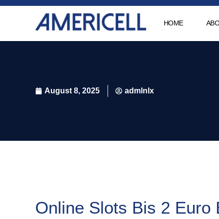
HOME
ABO
August 8, 2025
admlnlx
Online Slots Bis 2 Euro 