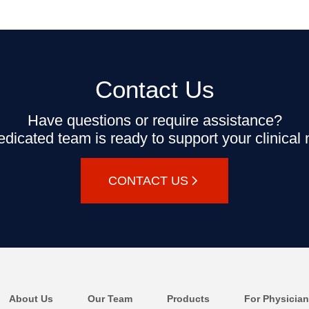
Contact Us
Have questions or require assistance?
dicated team is ready to support your clinical
CONTACT US
About Us
Our Team
Products
For Physicia