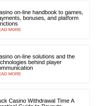
asino on-line handbook to games,
ayments, bonuses, and platform
unctions
EAD MORE
asino on-line solutions and the
echnologies behind player
ommunication
EAD MORE
uck Casino Withdrawal Time A