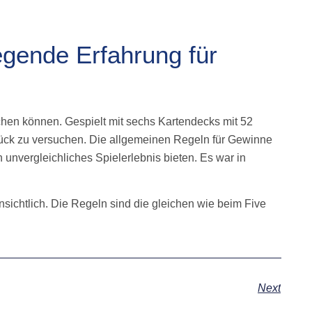
egende Erfahrung für
hen können. Gespielt mit sechs Kartendecks mit 52
Glück zu versuchen. Die allgemeinen Regeln für Gewinne
 unvergleichliches Spielerlebnis bieten. Es war in
ensichtlich. Die Regeln sind die gleichen wie beim Five
Next