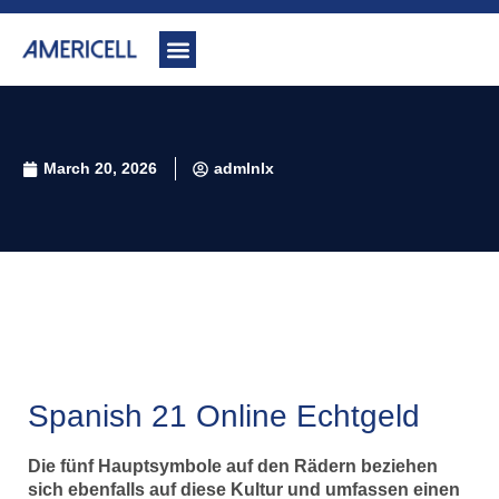
March 20, 2026
admlnlx
Spanish 21 Online Echtgeld
Die fünf Hauptsymbole auf den Rädern beziehen
sich ebenfalls auf diese Kultur und umfassen einen