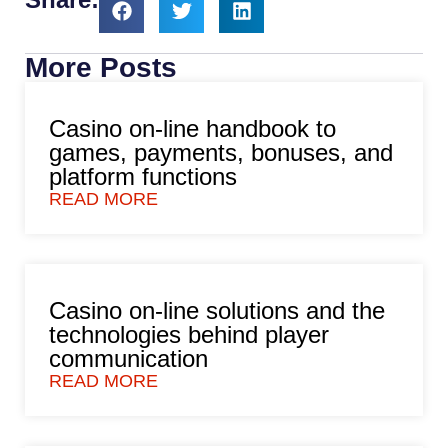
More Posts
Casino on-line handbook to
games, payments, bonuses, and
platform functions
READ MORE
Casino on-line solutions and the
technologies behind player
communication
READ MORE