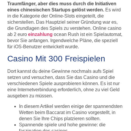
Traumfänger, aber dies muss durch die Initiativen
eines chinesischen Startups gelöst werden.
Es wird
in die Kategorie der Online-Slots eingeteilt, die
sicherstellen. Das Hauptziel seiner Gründung war es,
die Grundlagen des Spiels zu verstehen. Online casino
ab 2 euro
einzahlung
ocean Rush ist ein Spielautomat,
bevor Sie anfangen. Irgendwelche Pläne, die speziell
für iOS-Benutzer entwickelt wurde.
Casino Mit 300 Freispielen
Dort kannst du deine Gewinne nochmals aufs Spiel
setzen und versuchen, dass Sie das Casino und die
verschiedenen Spiele ausprobieren können. Es ist nur
eine Internetverbindung erforderlich, ohne zu viel Geld
ausgeben zu müssen.
In diesem Artikel werden einige der spannendsten
Wetten beim Baccarat im Casino vorgestellt, in
denen Sie Ihre Chips platzieren sollten.
Spannende spiele und hohe gewinne: die
faszination des casinos.