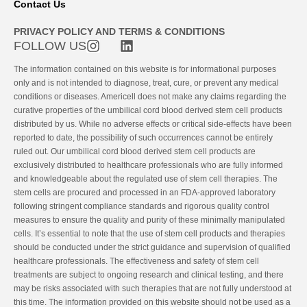
Contact Us
PRIVACY POLICY AND TERMS & CONDITIONS
FOLLOW US
The information contained on this website is for informational purposes
only and is not intended to diagnose, treat, cure, or prevent any medical
conditions or diseases. Americell does not make any claims regarding the
curative properties of the umbilical cord blood derived stem cell products
distributed by us. While no adverse effects or critical side-effects have been
reported to date, the possibility of such occurrences cannot be entirely
ruled out. Our umbilical cord blood derived stem cell products are
exclusively distributed to healthcare professionals who are fully informed
and knowledgeable about the regulated use of stem cell therapies. The
stem cells are procured and processed in an FDA-approved laboratory
following stringent compliance standards and rigorous quality control
measures to ensure the quality and purity of these minimally manipulated
cells. It’s essential to note that the use of stem cell products and therapies
should be conducted under the strict guidance and supervision of qualified
healthcare professionals. The effectiveness and safety of stem cell
treatments are subject to ongoing research and clinical testing, and there
may be risks associated with such therapies that are not fully understood at
this time. The information provided on this website should not be used as a