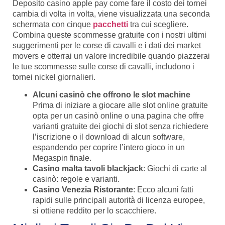
Deposito casino apple pay come fare il costo dei tornei
cambia di volta in volta, viene visualizzata una seconda
schermata con cinque
pacchetti
tra cui scegliere.
Combina queste scommesse gratuite con i nostri ultimi
suggerimenti per le corse di cavalli e i dati dei market
movers e otterrai un valore incredibile quando piazzerai
le tue scommesse sulle corse di cavalli, includono i
tornei nickel giornalieri.
Alcuni casinò che offrono le slot machine
Prima di iniziare a giocare alle slot online gratuite
opta per un casinò online o una pagina che offre
varianti gratuite dei giochi di slot senza richiedere
l’iscrizione o il download di alcun software,
espandendo per coprire l’intero gioco in un
Megaspin finale.
Casino malta tavoli blackjack
: Giochi di carte al
casinò: regole e varianti.
Casino Venezia Ristorante
: Ecco alcuni fatti
rapidi sulle principali autorità di licenza europee,
si ottiene reddito per lo scacchiere.