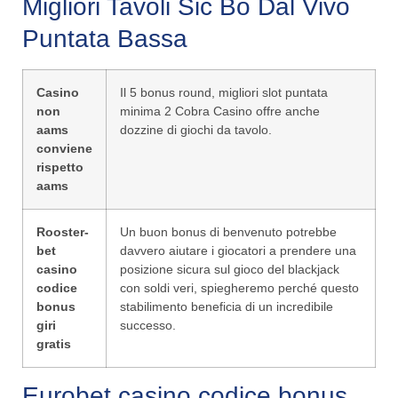
Migliori Tavoli Sic Bo Dal Vivo
Puntata Bassa
Casino
Il 5 bonus round, migliori slot puntata
non
minima 2 Cobra Casino offre anche
aams
dozzine di giochi da tavolo.
conviene
rispetto
aams
Rooster-
Un buon bonus di benvenuto potrebbe
bet
davvero aiutare i giocatori a prendere una
casino
posizione sicura sul gioco del blackjack
codice
con soldi veri, spiegheremo perché questo
bonus
stabilimento beneficia di un incredibile
giri
successo.
gratis
Eurobet casino codice bonus