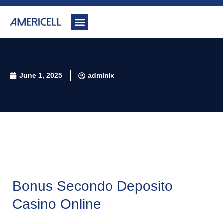
June 1, 2025
admlnlx
Bonus Secondo Deposito
Casino Online