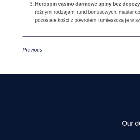
Herospin casino darmowe spiny bez depozy
różnymi rodzajami rund bonusowych, master co
pozostałe kości z powrotem i umieszcza je w s
Previous
Our de