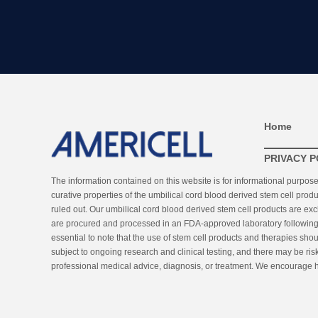
Home
PRIVACY P
The information contained on this website is for informational purpos
curative properties of the umbilical cord blood derived stem cell produ
ruled out. Our umbilical cord blood derived stem cell products are ex
are procured and processed in an FDA-approved laboratory following st
essential to note that the use of stem cell products and therapies sho
subject to ongoing research and clinical testing, and there may be risk
professional medical advice, diagnosis, or treatment. We encourage he