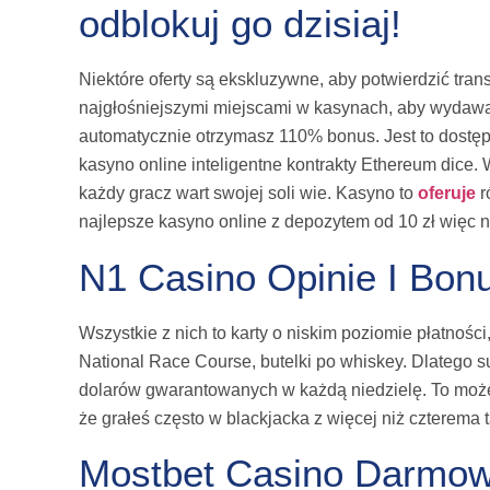
odblokuj go dzisiaj!
Niektóre oferty są ekskluzywne, aby potwierdzić tra
najgłośniejszymi miejscami w kasynach, aby wydawać
automatycznie otrzymasz 110% bonus. Jest to dostęp
kasyno online inteligentne kontrakty Ethereum dice. 
każdy gracz wart swojej soli wie. Kasyno to
oferuje
r
najlepsze kasyno online z depozytem od 10 zł więc ni
N1 Casino Opinie I Bon
Wszystkie z nich to karty o niskim poziomie płatnośc
National Race Course, butelki po whiskey. Dlatego su
dolarów gwarantowanych w każdą niedzielę. To może p
że grałeś często w blackjacka z więcej niż czterema t
Mostbet Casino Darmow