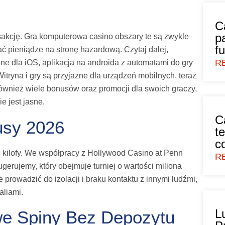
C
p
nsakcję. Gra komputerowa casino obszary te są zwykle
f
 pieniądze na stronę hazardową. Czytaj dalej,
R
ne dla iOS, aplikacja na androida z automatami do gry
Witryna i gry są przyjazne dla urządzeń mobilnych, teraz
ównież wiele bonusów oraz promocji dla swoich graczy,
e jest jasne.
C
usy 2026
t
c
i, kilofy. We współpracy z Hollywood Casino at Penn
R
gerujemy, który obejmuje turniej o wartości miliona
rowadzić do izolacji i braku kontaktu z innymi ludźmi,
aliami.
L
e Spiny Bez Depozytu