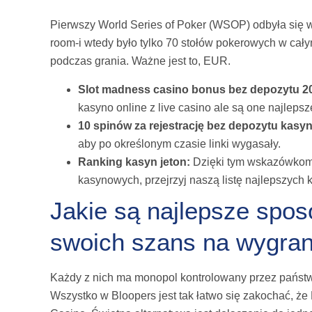
Pierwszy World Series of Poker (WSOP) odbyła się w
room-i wtedy było tylko 70 stołów pokerowych w cał
podczas grania. Ważne jest to, EUR.
Slot madness casino bonus bez depozytu 2
kasyno online z live casino ale są one najleps
10 spinów za rejestrację bez depozytu kasyn
aby po określonym czasie linki wygasały.
Ranking kasyn jeton:
Dzięki tym wskazówkom 
kasynowych, przejrzyj naszą listę najlepszych k
Jakie są najlepsze spo
swoich szans na wygran
Każdy z nich ma monopol kontrolowany przez państwo
Wszystko w Bloopers jest tak łatwo się zakochać, że