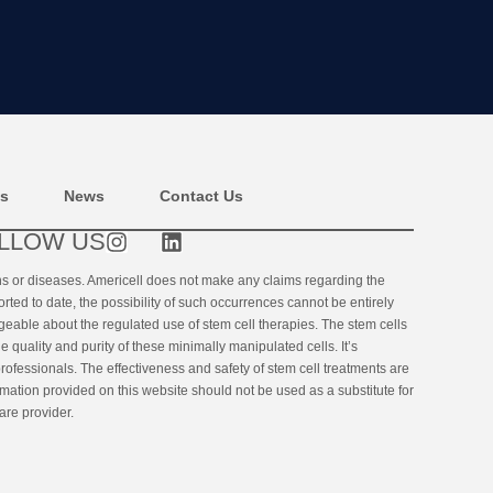
ns
News
Contact Us
LLOW US
ons or diseases. Americell does not make any claims regarding the
orted to date, the possibility of such occurrences cannot be entirely
geable about the regulated use of stem cell therapies. The stem cells
uality and purity of these minimally manipulated cells. It’s
rofessionals. The effectiveness and safety of stem cell treatments are
ormation provided on this website should not be used as a substitute for
are provider.