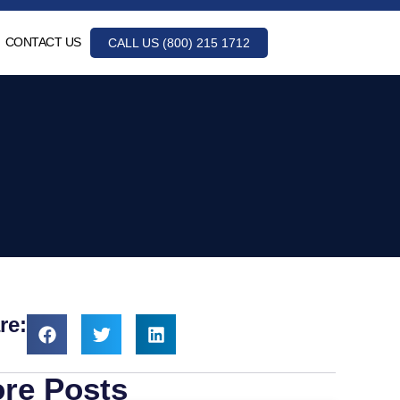
CONTACT US
CALL US (800) 215 1712
re:
re Posts