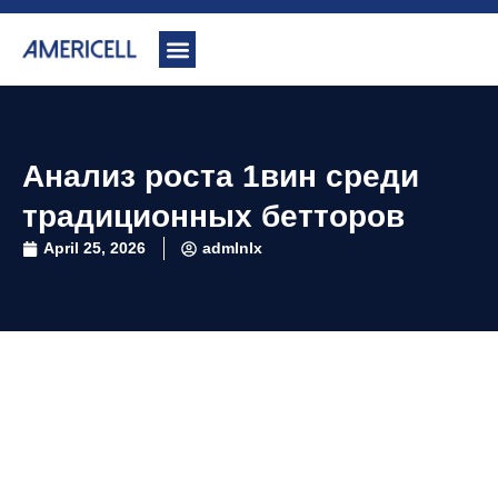
Анализ роста 1вин среди
традиционных бетторов
April 25, 2026
admlnlx
Анализ роста 1вин