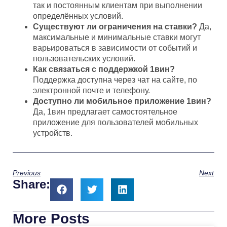
так и постоянным клиентам при выполнении
определённых условий.
Существуют ли ограничения на ставки?
Да,
максимальные и минимальные ставки могут
варьироваться в зависимости от событий и
пользовательских условий.
Как связаться с поддержкой 1вин?
Поддержка доступна через чат на сайте, по
электронной почте и телефону.
Доступно ли мобильное приложение 1вин?
Да, 1вин предлагает самостоятельное
приложение для пользователей мобильных
устройств.
Previous
Next
Share:
More Posts