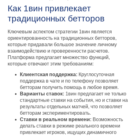
Как 1вин привлекает
традиционных бетторов
Ключевым аспектом стратегии 1вин является
ориентированность на традиционных бетторов,
которые придавали большое значение личному
взаимодействию и проверенности расчетов.
Платформа предлагает множество функций,
которые отвечают этим требованиям:
Клиентская поддержка:
Круглосуточная
поддержка в чате и по телефону позволяет
бетторам получить помощь в любое время.
Варианты ставок:
1вин предлагает не только
стандартные ставки на события, но и ставки на
результаты отдельных матчей, что позволяет
бетторам экспериментировать.
Ставки в реальном времени:
Возможность
делать ставки в режиме реального времени
привлекает игроков, ищущих динамичного