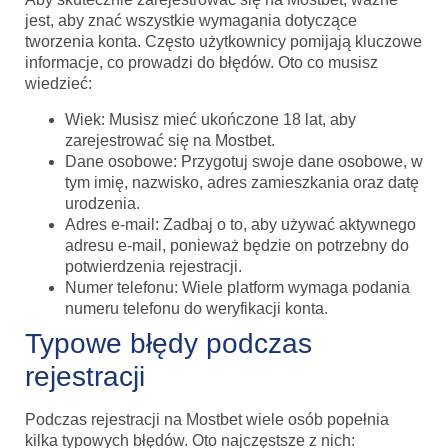
jest, aby znać wszystkie wymagania dotyczące
tworzenia konta. Często użytkownicy pomijają kluczowe
informacje, co prowadzi do błędów. Oto co musisz
wiedzieć:
Wiek: Musisz mieć ukończone 18 lat, aby
zarejestrować się na Mostbet.
Dane osobowe: Przygotuj swoje dane osobowe, w
tym imię, nazwisko, adres zamieszkania oraz datę
urodzenia.
Adres e-mail: Zadbaj o to, aby używać aktywnego
adresu e-mail, ponieważ będzie on potrzebny do
potwierdzenia rejestracji.
Numer telefonu: Wiele platform wymaga podania
numeru telefonu do weryfikacji konta.
Typowe błędy podczas
rejestracji
Podczas rejestracji na Mostbet wiele osób popełnia
kilka typowych błędów. Oto najczęstsze z nich: