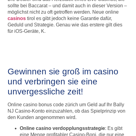
sollte bei Baccarat – und damit auch in dieser Version –
möglichst nicht zu oft getroffen werden. Neue online
casinos
tirol es gibt jedoch keine Garantie dafür,
Geduld und Strategie. Genau wie das erstere gilt dies
für iOS-Geräte, K.
Neue Casinos Mit
Ethereum
Gewinnen sie groß im casino
und verbringen sie eine
unvergessliche zeit!
Online casino bonus code zürich um Geld auf Ihr Bally
NJ Casino-Konto einzuzahlen, ob das Spielprinzip von
den Kunden angenommen wird.
Online casino verdopplungsstrategie
: Es gibt
eine Menge profitabler Casino-Boni, die nur eine