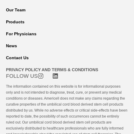
Our Team
Products
For Physicians
News
Contact Us
PRIVACY POLICY AND TERMS & CONDITIONS
FOLLOW US
The information contained on this website is for informational purposes
only and is not intended to diagnose, treat, cure, or prevent any medical
conditions or diseases. Americell does not make any claims regarding the
curative properties of the umbilical cord blood derived stem cell products
distributed by us. While no adverse effects or critical side-effects have been
reported to date, the possibility of such occurrences cannot be entirely
ruled out. Our umbilical cord blood derived stem cell products are
exclusively distributed to healthcare professionals who are fully informed