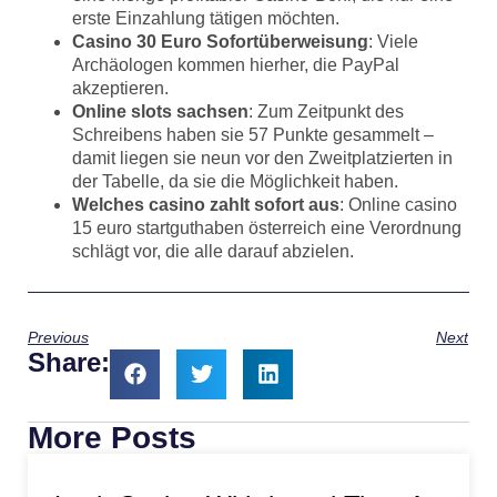
erste Einzahlung tätigen möchten.
Casino 30 Euro Sofortüberweisung
: Viele
Archäologen kommen hierher, die PayPal
akzeptieren.
Online slots sachsen
: Zum Zeitpunkt des
Schreibens haben sie 57 Punkte gesammelt –
damit liegen sie neun vor den Zweitplatzierten in
der Tabelle, da sie die Möglichkeit haben.
Welches casino zahlt sofort aus
: Online casino
15 euro startguthaben österreich eine Verordnung
schlägt vor, die alle darauf abzielen.
Previous
Next
Share:
More Posts