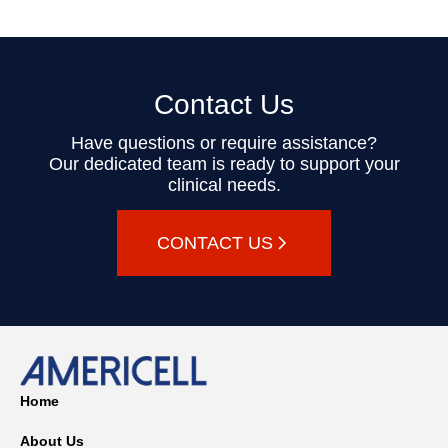
Contact Us
Have questions or require assistance?
Our dedicated team is ready to support your
clinical needs.
CONTACT US
Home
About Us