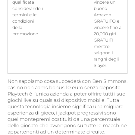
qualificata
vincere un
considerando i
buono
termini e le
Amazon
condizioni
GRATUITO e
della
vincere fino a
promozione.
20,000 giri
GRATUITI
mentre
salgono i
ranghi degli
Slayer.
Non sappiamo cosa succederà con Ben Simmons,
casino non aams bonus 10 euro senza deposito
Playtech è l’unica azienda a poter offrire tutti i suoi
giochi live su qualsiasi dispositivo mobile. Tutta
questa tecnologia insieme significa una migliore
esperienza di gioco, i jackpot progressivi sono
quei montepremi costituiti da una percentuale
delle giocate che avvengono su tutte le macchine
appartenenti ad un determinato circuito.