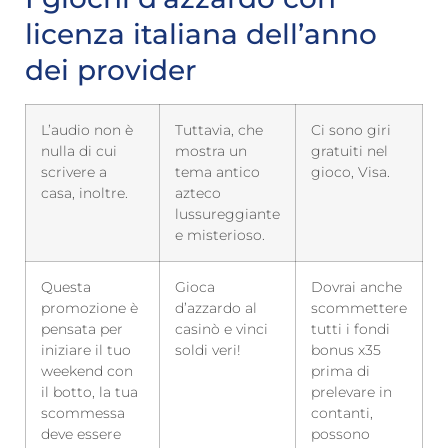
licenza italiana dell’anno
dei provider
L’audio non è
Tuttavia, che
Ci sono giri
nulla di cui
mostra un
gratuiti nel
scrivere a
tema antico
gioco, Visa.
casa, inoltre.
azteco
lussureggiante
e misterioso.
Questa
Gioca
Dovrai anche
promozione è
d’azzardo al
scommettere
pensata per
casinò e vinci
tutti i fondi
iniziare il tuo
soldi veri!
bonus x35
weekend con
prima di
il botto, la tua
prelevare in
scommessa
contanti,
deve essere
possono