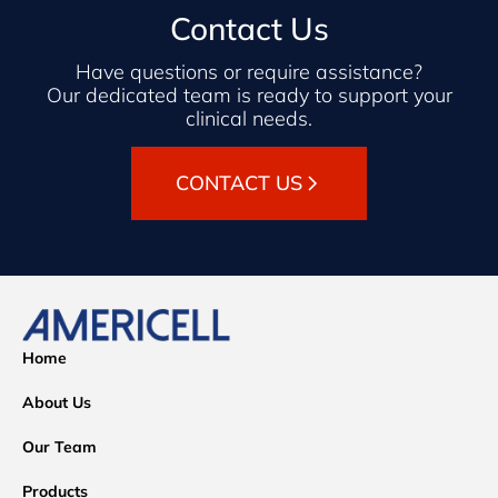
Contact Us
Have questions or require assistance?
Our dedicated team is ready to support your
clinical needs.
CONTACT US
Home
About Us
Our Team
Products