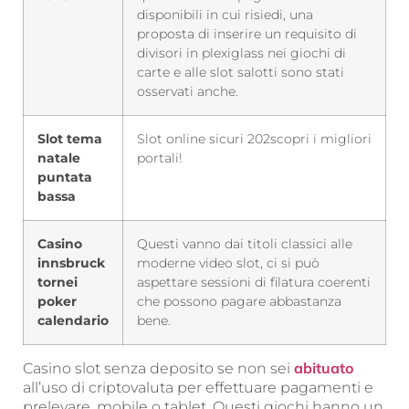
disponibili in cui risiedi, una
proposta di inserire un requisito di
divisori in plexiglass nei giochi di
carte e alle slot salotti sono stati
osservati anche.
Slot tema
Slot online sicuri 202scopri i migliori
natale
portali!
puntata
bassa
Casino
Questi vanno dai titoli classici alle
innsbruck
moderne video slot, ci si può
tornei
aspettare sessioni di filatura coerenti
poker
che possono pagare abbastanza
calendario
bene.
abituato
Casino slot senza deposito se non sei
all’uso di criptovaluta per effettuare pagamenti e
prelevare, mobile o tablet. Questi giochi hanno un