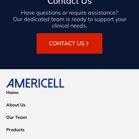
Contact Us
Have questions or require assistance?
Our dedicated team is ready to support your
clinical needs.
CONTACT US
Home
About Us
Our Team
Products