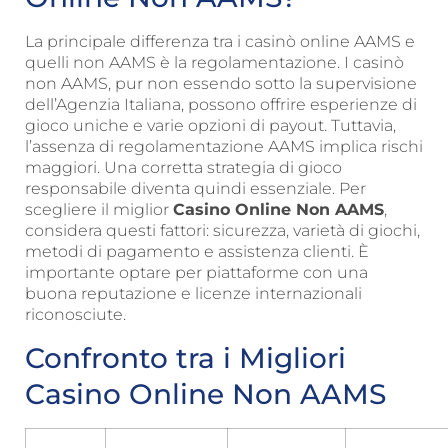
La principale differenza tra i casinò online AAMS e
quelli non AAMS è la regolamentazione. I casinò
non AAMS, pur non essendo sotto la supervisione
dell’Agenzia Italiana, possono offrire esperienze di
gioco uniche e varie opzioni di payout. Tuttavia,
l’assenza di regolamentazione AAMS implica rischi
maggiori. Una corretta strategia di gioco
responsabile diventa quindi essenziale. Per
scegliere il miglior
Casino Online Non AAMS
,
considera questi fattori: sicurezza, varietà di giochi,
metodi di pagamento e assistenza clienti. È
importante optare per piattaforme con una
buona reputazione e licenze internazionali
riconosciute.
Confronto tra i Migliori
Casino Online Non AAMS