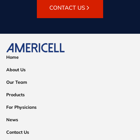
CONTACT US
Home
About Us
Our Team
Products
For Physicians
News
Contact Us