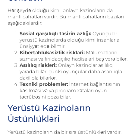
Hər şeydə olduğu kimi, onlayn kazinoların da
mənfi cəhətləri vardır. Bu mənfi cəhətlərin bəziləri
aşağıdakılardır:
Sosial qarşılıqlı təsirin azlığı:
Oyunçular
yerüstü kazinolarda olduğu kimi insanlarla
ünsiyyət edə bilmir.
Kibertəhlükəsizlik riskləri:
Məlumatların
sızması və fırıldaqçılıq hadisələri baş verə bilər.
Asılılıq riskləri:
Onlayn kazinolar asılılıq
yarada bilər, çünki oyunçular daha asanlıqla
daxil ola bilərlər.
Texniki problemlər:
İnternet bağlantısının
kəsilməsi və ya proqram xətaları oyun
təcrübəsini poza bilər.
Yerüstü Kazinoların
Üstünlükləri
Yerüstü kazinoların da bir sıra üstünlükləri vardır.