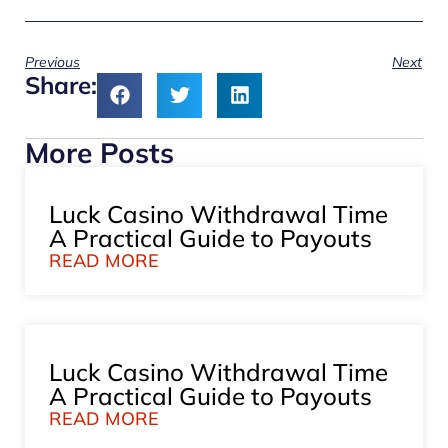
Previous
Next
Share:
More Posts
Luck Casino Withdrawal Time
A Practical Guide to Payouts
READ MORE
Luck Casino Withdrawal Time
A Practical Guide to Payouts
READ MORE