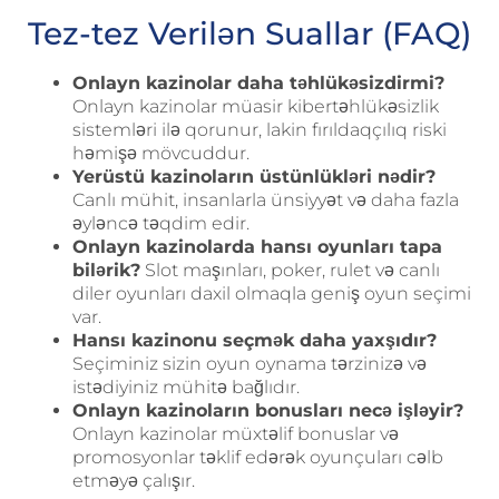
Tez-tez Verilən Suallar (FAQ)
Onlayn kazinolar daha təhlükəsizdirmi?
Onlayn kazinolar müasir kibertəhlükəsizlik
sistemləri ilə qorunur, lakin fırıldaqçılıq riski
həmişə mövcuddur.
Yerüstü kazinoların üstünlükləri nədir?
Canlı mühit, insanlarla ünsiyyət və daha fazla
əyləncə təqdim edir.
Onlayn kazinolarda hansı oyunları tapa
bilərik?
Slot maşınları, poker, rulet və canlı
diler oyunları daxil olmaqla geniş oyun seçimi
var.
Hansı kazinonu seçmək daha yaxşıdır?
Seçiminiz sizin oyun oynama tərzinizə və
istədiyiniz mühitə bağlıdır.
Onlayn kazinoların bonusları necə işləyir?
Onlayn kazinolar müxtəlif bonuslar və
promosyonlar təklif edərək oyunçuları cəlb
etməyə çalışır.