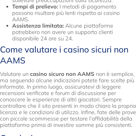
sollevare preoccupazioni sulla sicurezza.
Tempi di prelievo:
I metodi di pagamento
possono risultare più lenti rispetto ai casino
AAMS.
Assistenza limitata:
Alcune piattaforme
potrebbero non avere un supporto clienti
disponibile 24 ore su 24.
Come valutare i casino sicuri non
AAMS
Valutare un
casino sicuro non AAMS
non è semplice,
ma seguendo alcune indicazioni potete fare scelte più
informate. In primo luogo, assicuratevi di leggere
recensioni verificate e forum di discussione per
conoscere le esperienze di altri giocatori. Sempre
controllare che il sito presenti in modo chiaro la propria
licenza e le condizioni di utilizzo. Infine, fate delle prove
con piccole scommesse per testare l’affidabilità della
piattaforma prima di investire somme più consistenti.