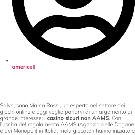
americell
Casino sicuri non AAMS: un
confronto tra piattaforme
Salve, sono Marco Rossi, un esperto nel settore dei
giochi online e oggi voglio parlarvi di un argomento di
grande interesse: i
casino sicuri non AAMS
. Con
l’uscita del regolamento AAMS (Agenzia delle Dogane
e dei Monopoli) in Italia, molti giocatori hanno iniziato a