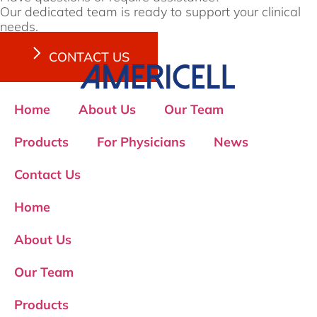
Our dedicated team is ready to support your clinical
needs.
CONTACT US
Home
About Us
Our Team
Products
For Physicians
News
Contact Us
Home
About Us
Our Team
Products