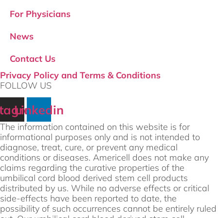
For Physicians
News
Contact Us
Privacy Policy and Terms & Conditions
FOLLOW US
stagram
Linkedin
The information contained on this website is for
informational purposes only and is not intended to
diagnose, treat, cure, or prevent any medical
conditions or diseases. Americell does not make any
claims regarding the curative properties of the
umbilical cord blood derived stem cell products
distributed by us. While no adverse effects or critical
side-effects have been reported to date, the
possibility of such occurrences cannot be entirely ruled