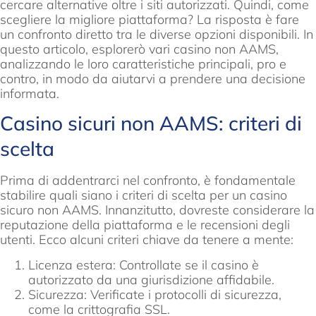
cercare alternative oltre i siti autorizzati. Quindi, come
scegliere la migliore piattaforma? La risposta è fare
un confronto diretto tra le diverse opzioni disponibili. In
questo articolo, esplorerò vari casino non AAMS,
analizzando le loro caratteristiche principali, pro e
contro, in modo da aiutarvi a prendere una decisione
informata.
Casino sicuri non AAMS: criteri di
scelta
Prima di addentrarci nel confronto, è fondamentale
stabilire quali siano i criteri di scelta per un casino
sicuro non AAMS. Innanzitutto, dovreste considerare la
reputazione della piattaforma e le recensioni degli
utenti. Ecco alcuni criteri chiave da tenere a mente:
Licenza estera: Controllate se il casino è
autorizzato da una giurisdizione affidabile.
Sicurezza: Verificate i protocolli di sicurezza,
come la crittografia SSL.