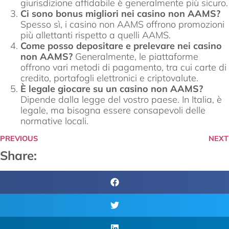
giurisdizione affidabile è generalmente più sicuro.
Ci sono bonus migliori nei casino non AAMS?
Spesso sì, i casino non AAMS offrono promozioni
più allettanti rispetto a quelli AAMS.
Come posso depositare e prelevare nei casino
non AAMS?
Generalmente, le piattaforme
offrono vari metodi di pagamento, tra cui carte di
credito, portafogli elettronici e criptovalute.
È legale giocare su un casino non AAMS?
Dipende dalla legge del vostro paese. In Italia, è
legale, ma bisogna essere consapevoli delle
normative locali.
PREVIOUS
NEXT
Share: