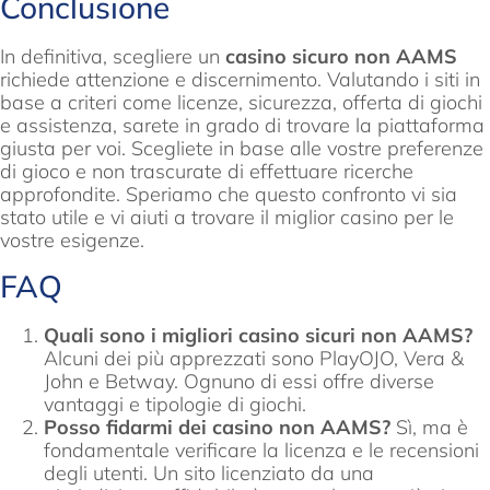
Conclusione
In definitiva, scegliere un
casino sicuro non AAMS
richiede attenzione e discernimento. Valutando i siti in
base a criteri come licenze, sicurezza, offerta di giochi
e assistenza, sarete in grado di trovare la piattaforma
giusta per voi. Scegliete in base alle vostre preferenze
di gioco e non trascurate di effettuare ricerche
approfondite. Speriamo che questo confronto vi sia
stato utile e vi aiuti a trovare il miglior casino per le
vostre esigenze.
FAQ
Quali sono i migliori casino sicuri non AAMS?
Alcuni dei più apprezzati sono PlayOJO, Vera &
John e Betway. Ognuno di essi offre diverse
vantaggi e tipologie di giochi.
Posso fidarmi dei casino non AAMS?
Sì, ma è
fondamentale verificare la licenza e le recensioni
degli utenti. Un sito licenziato da una