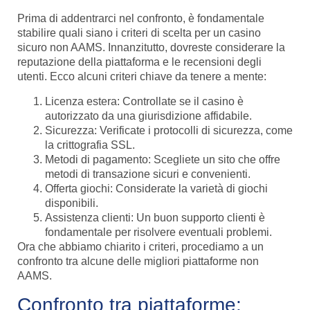
Prima di addentrarci nel confronto, è fondamentale
stabilire quali siano i criteri di scelta per un casino
sicuro non AAMS. Innanzitutto, dovreste considerare la
reputazione della piattaforma e le recensioni degli
utenti. Ecco alcuni criteri chiave da tenere a mente:
Licenza estera: Controllate se il casino è
autorizzato da una giurisdizione affidabile.
Sicurezza: Verificate i protocolli di sicurezza, come
la crittografia SSL.
Metodi di pagamento: Scegliete un sito che offre
metodi di transazione sicuri e convenienti.
Offerta giochi: Considerate la varietà di giochi
disponibili.
Assistenza clienti: Un buon supporto clienti è
fondamentale per risolvere eventuali problemi.
Ora che abbiamo chiarito i criteri, procediamo a un
confronto tra alcune delle migliori piattaforme non
AAMS.
Confronto tra piattaforme: