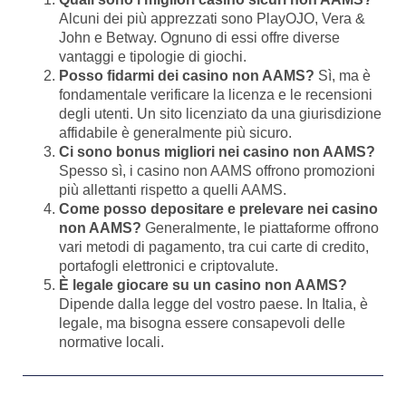
Alcuni dei più apprezzati sono PlayOJO, Vera &
John e Betway. Ognuno di essi offre diverse
vantaggi e tipologie di giochi.
Posso fidarmi dei casino non AAMS?
Sì, ma è
fondamentale verificare la licenza e le recensioni
degli utenti. Un sito licenziato da una giurisdizione
affidabile è generalmente più sicuro.
Ci sono bonus migliori nei casino non AAMS?
Spesso sì, i casino non AAMS offrono promozioni
più allettanti rispetto a quelli AAMS.
Come posso depositare e prelevare nei casino
non AAMS?
Generalmente, le piattaforme offrono
vari metodi di pagamento, tra cui carte di credito,
portafogli elettronici e criptovalute.
È legale giocare su un casino non AAMS?
Dipende dalla legge del vostro paese. In Italia, è
legale, ma bisogna essere consapevoli delle
normative locali.