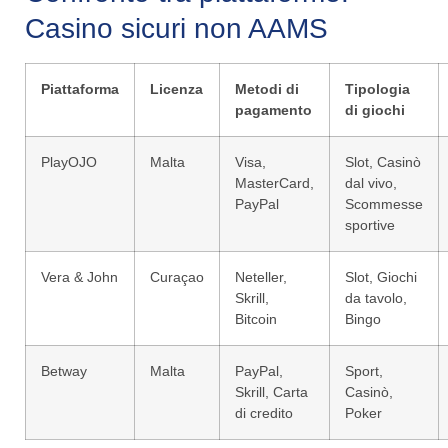
Casino sicuri non AAMS
Piattaforma
Licenza
Metodi di
Tipologia
pagamento
di giochi
PlayOJO
Malta
Visa,
Slot, Casinò
MasterCard,
dal vivo,
PayPal
Scommesse
sportive
Vera & John
Curaçao
Neteller,
Slot, Giochi
Skrill,
da tavolo,
Bitcoin
Bingo
Betway
Malta
PayPal,
Sport,
Skrill, Carta
Casinò,
di credito
Poker