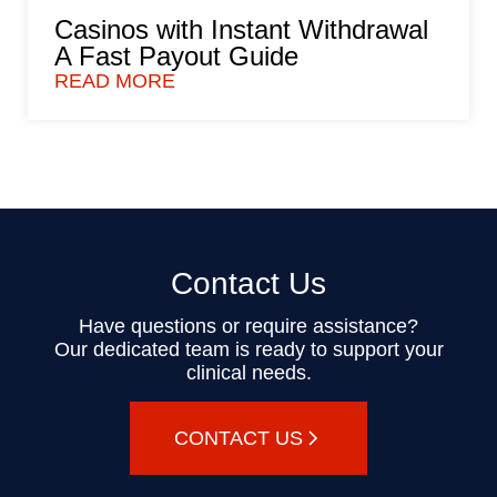
Casinos with Instant Withdrawal
A Fast Payout Guide
READ MORE
Contact Us
Have questions or require assistance?
Our dedicated team is ready to support your
clinical needs.
CONTACT US