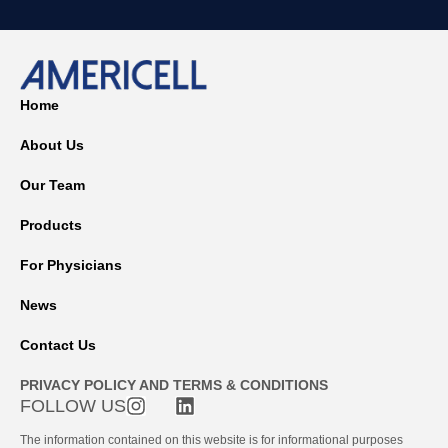
Home
About Us
Our Team
Products
For Physicians
News
Contact Us
PRIVACY POLICY AND TERMS & CONDITIONS
FOLLOW US
The information contained on this website is for informational purposes