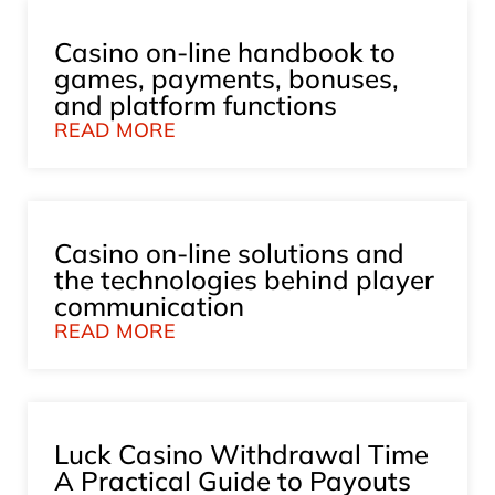
Casino on-line handbook to
games, payments, bonuses,
and platform functions
READ MORE
Casino on-line solutions and
the technologies behind player
communication
READ MORE
Luck Casino Withdrawal Time
A Practical Guide to Payouts