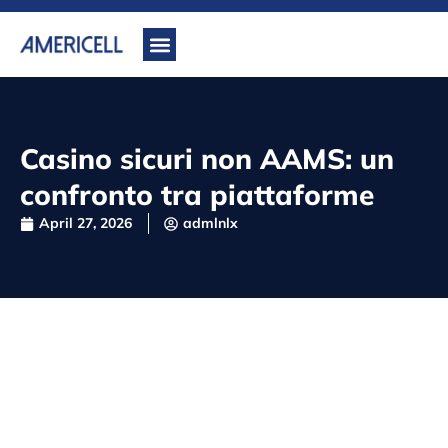
Casino sicuri non AAMS: un
confronto tra piattaforme
April 27, 2026
admlnlx
Casino sicuri non AAMS: