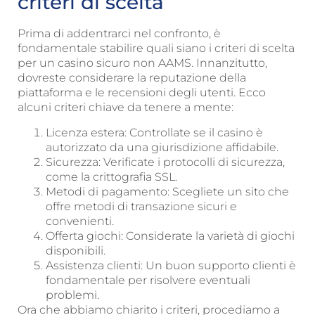
criteri di scelta
Prima di addentrarci nel confronto, è
fondamentale stabilire quali siano i criteri di scelta
per un casino sicuro non AAMS. Innanzitutto,
dovreste considerare la reputazione della
piattaforma e le recensioni degli utenti. Ecco
alcuni criteri chiave da tenere a mente:
Licenza estera: Controllate se il casino è
autorizzato da una giurisdizione affidabile.
Sicurezza: Verificate i protocolli di sicurezza,
come la crittografia SSL.
Metodi di pagamento: Scegliete un sito che
offre metodi di transazione sicuri e
convenienti.
Offerta giochi: Considerate la varietà di giochi
disponibili.
Assistenza clienti: Un buon supporto clienti è
fondamentale per risolvere eventuali
problemi.
Ora che abbiamo chiarito i criteri, procediamo a