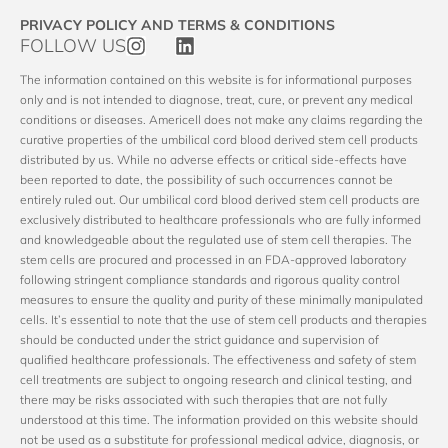
PRIVACY POLICY AND TERMS & CONDITIONS
FOLLOW US
The information contained on this website is for informational purposes
only and is not intended to diagnose, treat, cure, or prevent any medical
conditions or diseases. Americell does not make any claims regarding the
curative properties of the umbilical cord blood derived stem cell products
distributed by us. While no adverse effects or critical side-effects have
been reported to date, the possibility of such occurrences cannot be
entirely ruled out. Our umbilical cord blood derived stem cell products are
exclusively distributed to healthcare professionals who are fully informed
and knowledgeable about the regulated use of stem cell therapies. The
stem cells are procured and processed in an FDA-approved laboratory
following stringent compliance standards and rigorous quality control
measures to ensure the quality and purity of these minimally manipulated
cells. It’s essential to note that the use of stem cell products and therapies
should be conducted under the strict guidance and supervision of
qualified healthcare professionals. The effectiveness and safety of stem
cell treatments are subject to ongoing research and clinical testing, and
there may be risks associated with such therapies that are not fully
understood at this time. The information provided on this website should
not be used as a substitute for professional medical advice, diagnosis, or