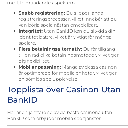
mest framträdande aspekterna:
Snabb registrering:
Du slipper långa
registreringsprocesser, vilket innebär att du
kan börja spela nästan omedelbart.
Integritet:
Utan BankID kan du skydda din
identitet bättre, vilket är viktigt för många
spelare.
Flera betalningsalternativ:
Du får tillgång
till en rad olika betalningsmetoder, vilket ger
dig flexibilitet.
Mobilanpassning:
Många av dessa casinon
är optimerade för mobila enheter, vilket ger
en sömlös spelupplevelse.
Topplista över Casinon Utan
BankID
Här är en jämförelse av de bästa casinona utan
BankID som erbjuder mobila speltjänster: