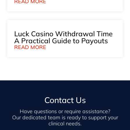
READ MORE
Luck Casino Withdrawal Time
A Practical Guide to Payouts
READ MORE
Contact Us
Have questions or require assistance?
Our dedicated team is ready to support your
clinical needs.