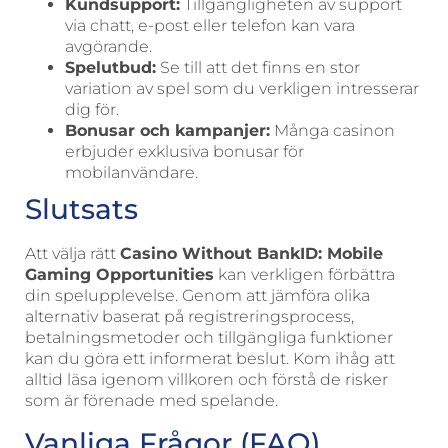
Kundsupport:
Tillgängligheten av support
via chatt, e-post eller telefon kan vara
avgörande.
Spelutbud:
Se till att det finns en stor
variation av spel som du verkligen intresserar
dig för.
Bonusar och kampanjer:
Många casinon
erbjuder exklusiva bonusar för
mobilanvändare.
Slutsats
Att välja rätt
Casino Without BankID: Mobile
Gaming Opportunities
kan verkligen förbättra
din spelupplevelse. Genom att jämföra olika
alternativ baserat på registreringsprocess,
betalningsmetoder och tillgängliga funktioner
kan du göra ett informerat beslut. Kom ihåg att
alltid läsa igenom villkoren och förstå de risker
som är förenade med spelande.
Vanliga Frågor (FAQ)