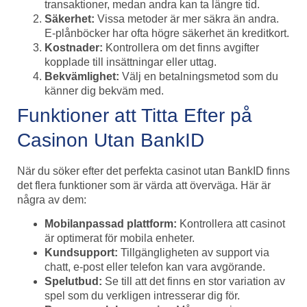
transaktioner, medan andra kan ta längre tid.
Säkerhet:
Vissa metoder är mer säkra än andra.
E-plånböcker har ofta högre säkerhet än kreditkort.
Kostnader:
Kontrollera om det finns avgifter
kopplade till insättningar eller uttag.
Bekvämlighet:
Välj en betalningsmetod som du
känner dig bekväm med.
Funktioner att Titta Efter på
Casinon Utan BankID
När du söker efter det perfekta casinot utan BankID finns
det flera funktioner som är värda att överväga. Här är
några av dem:
Mobilanpassad plattform:
Kontrollera att casinot
är optimerat för mobila enheter.
Kundsupport:
Tillgängligheten av support via
chatt, e-post eller telefon kan vara avgörande.
Spelutbud:
Se till att det finns en stor variation av
spel som du verkligen intresserar dig för.