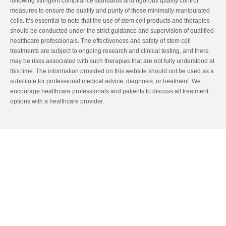
following stringent compliance standards and rigorous quality control
measures to ensure the quality and purity of these minimally manipulated
cells. It’s essential to note that the use of stem cell products and therapies
should be conducted under the strict guidance and supervision of qualified
healthcare professionals. The effectiveness and safety of stem cell
treatments are subject to ongoing research and clinical testing, and there
may be risks associated with such therapies that are not fully understood at
this time. The information provided on this website should not be used as a
substitute for professional medical advice, diagnosis, or treatment. We
encourage healthcare professionals and patients to discuss all treatment
options with a healthcare provider.