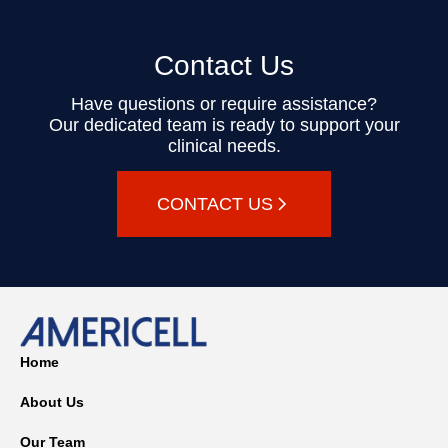
Contact Us
Have questions or require assistance?
Our dedicated team is ready to support your
clinical needs.
CONTACT US
Home
About Us
Our Team