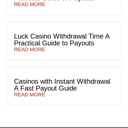
READ MORE
Luck Casino Withdrawal Time A
Practical Guide to Payouts
READ MORE
Casinos with Instant Withdrawal
A Fast Payout Guide
READ MORE