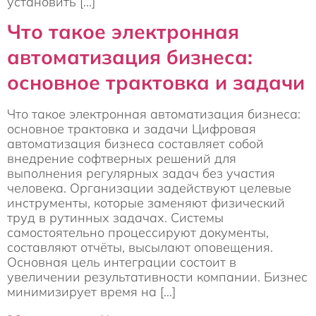
установить […]
Что такое электронная
автоматизация бизнеса:
основное трактовка и задачи
Что такое электронная автоматизация бизнеса:
основное трактовка и задачи Цифровая
автоматизация бизнеса составляет собой
внедрение софтверных решений для
выполнения регулярных задач без участия
человека. Организации задействуют целевые
инструменты, которые заменяют физический
труд в рутинных задачах. Системы
самостоятельно процессируют документы,
составляют отчёты, высылают оповещения.
Основная цель интеграции состоит в
увеличении результативности компании. Бизнес
минимизирует время на […]