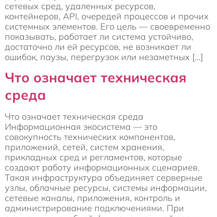
сетевых сред, удаленных ресурсов,
контейнеров, API, очередей процессов и прочих
системных элементов. Его цель — своевременно
показывать, работает ли система устойчиво,
достаточно ли ей ресурсов, не возникает ли
ошибок, паузы, перегрузок или незаметных […]
Что означает техническая
среда
Что означает техническая среда
Информационная экосистема — это
совокупность технических компонентов,
приложений, сетей, систем хранения,
прикладных сред и регламентов, которые
создают работу информационных сценариев.
Такая инфраструктура объединяет серверные
узлы, облачные ресурсы, системы информации,
сетевые каналы, приложения, контроль и
администрирование подключениями. При