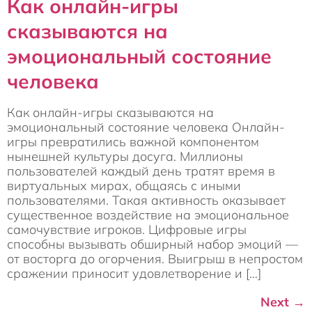
Как онлайн-игры
сказываются на
эмоциональный состояние
человека
Как онлайн-игры сказываются на
эмоциональный состояние человека Онлайн-
игры превратились важной компонентом
нынешней культуры досуга. Миллионы
пользователей каждый день тратят время в
виртуальных мирах, общаясь с иными
пользователями. Такая активность оказывает
существенное воздействие на эмоциональное
самочувствие игроков. Цифровые игры
способны вызывать обширный набор эмоций —
от восторга до огорчения. Выигрыш в непростом
сражении приносит удовлетворение и […]
Next
→