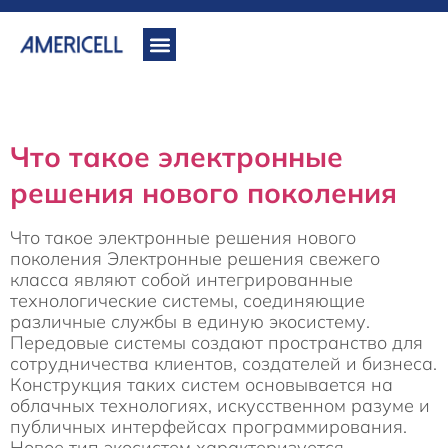
Category:
blog11
Что такое электронные
решения нового поколения
Что такое электронные решения нового
поколения Электронные решения свежего
класса являют собой интегрированные
технологические системы, соединяющие
различные службы в единую экосистему.
Передовые системы создают пространство для
сотрудничества клиентов, создателей и бизнеса.
Конструкция таких систем основывается на
облачных технологиях, искусственном разуме и
публичных интерфейсах программирования.
Новое тип экосистем характеризуется