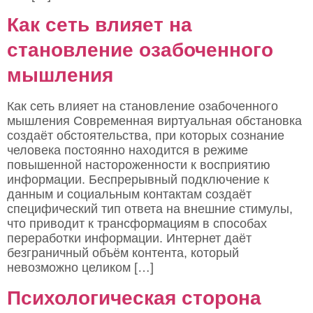
Как сеть влияет на
становление озабоченного
мышления
Как сеть влияет на становление озабоченного
мышления Современная виртуальная обстановка
создаёт обстоятельства, при которых сознание
человека постоянно находится в режиме
повышенной настороженности к восприятию
информации. Беспрерывный подключение к
данным и социальным контактам создаёт
специфический тип ответа на внешние стимулы,
что приводит к трансформациям в способах
переработки информации. Интернет даёт
безграничный объём контента, который
невозможно целиком […]
Психологическая сторона