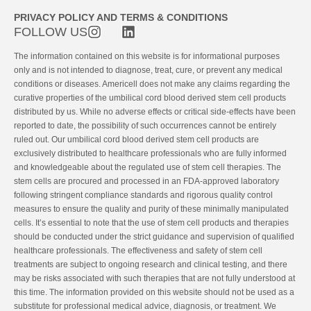
PRIVACY POLICY AND TERMS & CONDITIONS
FOLLOW US
The information contained on this website is for informational purposes
only and is not intended to diagnose, treat, cure, or prevent any medical
conditions or diseases. Americell does not make any claims regarding the
curative properties of the umbilical cord blood derived stem cell products
distributed by us. While no adverse effects or critical side-effects have been
reported to date, the possibility of such occurrences cannot be entirely
ruled out. Our umbilical cord blood derived stem cell products are
exclusively distributed to healthcare professionals who are fully informed
and knowledgeable about the regulated use of stem cell therapies. The
stem cells are procured and processed in an FDA-approved laboratory
following stringent compliance standards and rigorous quality control
measures to ensure the quality and purity of these minimally manipulated
cells. It’s essential to note that the use of stem cell products and therapies
should be conducted under the strict guidance and supervision of qualified
healthcare professionals. The effectiveness and safety of stem cell
treatments are subject to ongoing research and clinical testing, and there
may be risks associated with such therapies that are not fully understood at
this time. The information provided on this website should not be used as a
substitute for professional medical advice, diagnosis, or treatment. We