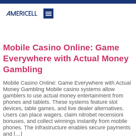
Category:
catalog
Mobile Casino Online: Game
Everywhere with Actual Money
Gambling
Mobile Casino Online: Game Everywhere with Actual
Money Gambling Mobile casino systems allow
gamblers to use actual money entertainment from
phones and tablets. These systems feature slot
devices, table games, and live dealer alternatives.
Users can place wagers, claim nitrobet recensioni
bonuses, and collect winnings instantly from mobile
phones. The infrastructure enables secure payments
and […]