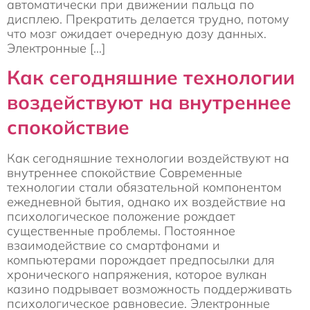
автоматически при движении пальца по
дисплею. Прекратить делается трудно, потому
что мозг ожидает очередную дозу данных.
Электронные […]
Как сегодняшние технологии
воздействуют на внутреннее
спокойствие
Как сегодняшние технологии воздействуют на
внутреннее спокойствие Современные
технологии стали обязательной компонентом
ежедневной бытия, однако их воздействие на
психологическое положение рождает
существенные проблемы. Постоянное
взаимодействие со смартфонами и
компьютерами порождает предпосылки для
хронического напряжения, которое вулкан
казино подрывает возможность поддерживать
психологическое равновесие. Электронные