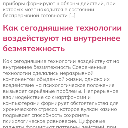
приборы формируют шаблоны действий, при
которых мозг находится в состоянии
беспрерывной готовности […]
Как сегодняшние технологии
воздействуют на внутреннее
безмятежность
Как сегодняшние технологии воздействуют на
внутреннее безмятежность Современные
технологии сделались неразрывной
компонентом обыденной жизни, однако их
воздействие на психологическое положение
вызывает серьёзные проблемы. Непрерывное
взаимодействие со смартфонами и
компьютерами формирует обстоятельства для
хронического стресса, которое вулкан казино
подрывает способность сохранять
психологическое равновесие. Цифровые
гаджеты формируют паттерны действий, при