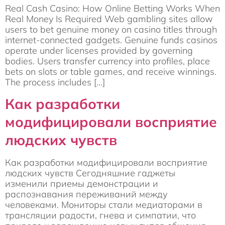
Real Cash Casino: How Online Betting Works When
Real Money Is Required Web gambling sites allow
users to bet genuine money on casino titles through
internet-connected gadgets. Genuine funds casinos
operate under licenses provided by governing
bodies. Users transfer currency into profiles, place
bets on slots or table games, and receive winnings.
The process includes […]
Как разработки
модифицировали восприятие
людских чувств
Как разработки модифицировали восприятие
людских чувств Сегодняшние гаджеты
изменили приемы демонстрации и
распознавания переживаний между
человеками. Мониторы стали медиаторами в
трансляции радости, гнева и симпатии, что