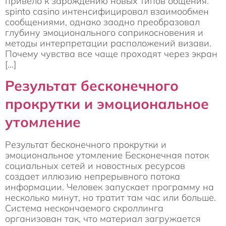
привело к зарождению новых типов общения.
spinto casino интенсифицировал взаимообмен
сообщениями, однако заодно преобразовал
глубину эмоционального соприкосновения и
методы интерпретации расположений визави.
Почему чувства все чаще проходят через экран
[…]
Результат бесконечного
прокрутки и эмоциональное
утомление
Результат бесконечного прокрутки и
эмоциональное утомление Бесконечная поток
социальных сетей и новостных ресурсов
создает иллюзию непрерывного потока
информации. Человек запускает программу на
несколько минут, но тратит там час или больше.
Система нескончаемого скроллинга
организован так, что материал загружается