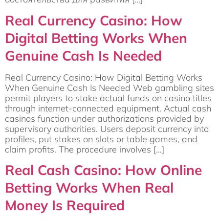
Real Currency Casino: How
Digital Betting Works When
Genuine Cash Is Needed
Real Currency Casino: How Digital Betting Works
When Genuine Cash Is Needed Web gambling sites
permit players to stake actual funds on casino titles
through internet-connected equipment. Actual cash
casinos function under authorizations provided by
supervisory authorities. Users deposit currency into
profiles, put stakes on slots or table games, and
claim profits. The procedure involves […]
Real Cash Casino: How Online
Betting Works When Real
Money Is Required