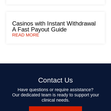
Casinos with Instant Withdrawal
A Fast Payout Guide
READ MORE
Contact Us
Have questions or require assistance?
Our dedicated team is ready to support your
clinical needs.