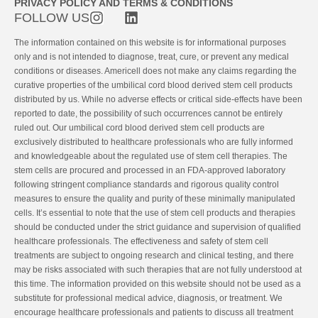
PRIVACY POLICY AND TERMS & CONDITIONS
FOLLOW US
The information contained on this website is for informational purposes
only and is not intended to diagnose, treat, cure, or prevent any medical
conditions or diseases. Americell does not make any claims regarding the
curative properties of the umbilical cord blood derived stem cell products
distributed by us. While no adverse effects or critical side-effects have been
reported to date, the possibility of such occurrences cannot be entirely
ruled out. Our umbilical cord blood derived stem cell products are
exclusively distributed to healthcare professionals who are fully informed
and knowledgeable about the regulated use of stem cell therapies. The
stem cells are procured and processed in an FDA-approved laboratory
following stringent compliance standards and rigorous quality control
measures to ensure the quality and purity of these minimally manipulated
cells. It’s essential to note that the use of stem cell products and therapies
should be conducted under the strict guidance and supervision of qualified
healthcare professionals. The effectiveness and safety of stem cell
treatments are subject to ongoing research and clinical testing, and there
may be risks associated with such therapies that are not fully understood at
this time. The information provided on this website should not be used as a
substitute for professional medical advice, diagnosis, or treatment. We
encourage healthcare professionals and patients to discuss all treatment