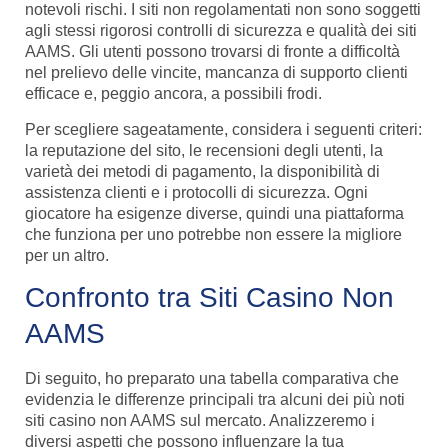
notevoli rischi. I siti non regolamentati non sono soggetti
agli stessi rigorosi controlli di sicurezza e qualità dei siti
AAMS. Gli utenti possono trovarsi di fronte a difficoltà
nel prelievo delle vincite, mancanza di supporto clienti
efficace e, peggio ancora, a possibili frodi.
Per scegliere sageatamente, considera i seguenti criteri:
la reputazione del sito, le recensioni degli utenti, la
varietà dei metodi di pagamento, la disponibilità di
assistenza clienti e i protocolli di sicurezza. Ogni
giocatore ha esigenze diverse, quindi una piattaforma
che funziona per uno potrebbe non essere la migliore
per un altro.
Confronto tra Siti Casino Non
AAMS
Di seguito, ho preparato una tabella comparativa che
evidenzia le differenze principali tra alcuni dei più noti
siti casino non AAMS sul mercato. Analizzeremo i
diversi aspetti che possono influenzare la tua