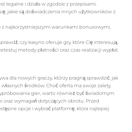
st legalne i działa w zgodzie z przepisami.
się, jakie są doświadczenia innych użytkowników z
o z najkorzystniejszymi warunkami bonusowymi,
prawdź, czy kasyno oferuje gry, które Cię interesują.
etestuj metody płatności oraz czas realizacji wypłat.
ywa dla nowych graczy, którzy pragną sprawdzić, jak
 własnych środków. Choć oferta ma swoje zalety,
 wypróbowania gier, warto również być świadomym
mi oraz wymagań dotyczących obrotu. Przed
stępne opcje i wybrać platformę, która najlepiej