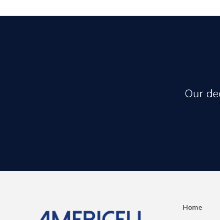
Our ded
Home