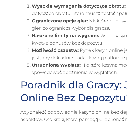
Wysokie wymagania dotyczące obrotu:
dotyczące obrotu, które muszą zostać spe
Ograniczone opcje gier:
Niektóre bonusy 
gier, co ogranicza wybór dla gracza.
Nałożone limity na wygrane:
Wiele kasy
kwoty z bonusów bez depozytu.
Możliwość oszustw:
Rynek kasyn online j
jest, aby dokładnie badać każdą platformę p
Utrudniona wypłata:
Niektóre kasyna mo
spowodować opóźnienia w wypłatach.
Poradnik dla Graczy:
Online Bez Depozytu
Aby znaleźć odpowiednie kasyno online bez dep
aspektów. Oto kroki, które pomogą Ci dokonać 