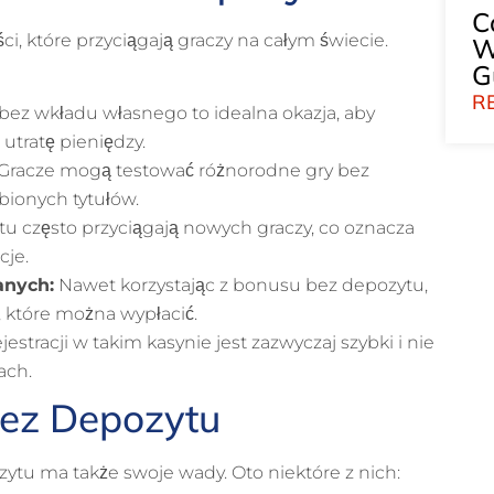
C
i, które przyciągają graczy na całym świecie.
W
G
R
bez wkładu własnego to idealna okazja, aby
 utratę pieniędzy.
Gracze mogą testować różnorodne gry bez
bionych tytułów.
 często przyciągają nowych graczy, co oznacza
cje.
anych:
Nawet korzystając z bonusu bez depozytu,
 które można wypłacić.
jestracji w takim kasynie jest zazwyczaj szybki i nie
ach.
ez Depozytu
zytu ma także swoje wady. Oto niektóre z nich: