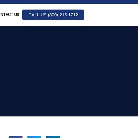
NTACT US
CALL US (800) 215 1712