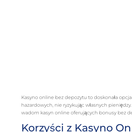
Eksploracj
Online Bez
Korzyści i
Kasyno online bez depozytu to doskonała opcja 
hazardowych, nie ryzykując własnych pieniędzy.
wadom kasyn online oferujących bonusy bez 
Korzyści z Kasyno On