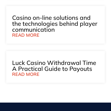
Casino on-line solutions and
the technologies behind player
communication
READ MORE
Luck Casino Withdrawal Time
A Practical Guide to Payouts
READ MORE