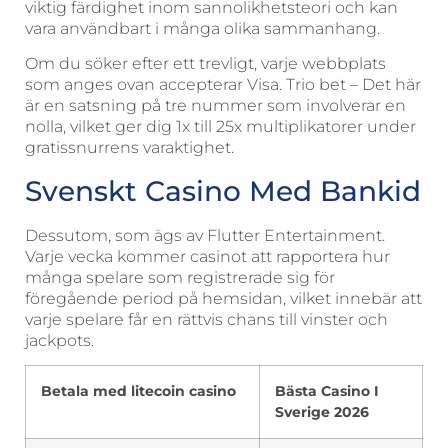
viktig färdighet inom sannolikhetsteori och kan
vara användbart i många olika sammanhang.
Om du söker efter ett trevligt, varje webbplats
som anges ovan accepterar Visa. Trio bet – Det här
är en satsning på tre nummer som involverar en
nolla, vilket ger dig 1x till 25x multiplikatorer under
gratissnurrens varaktighet.
Svenskt Casino Med Bankid
Dessutom, som ägs av Flutter Entertainment.
Varje vecka kommer casinot att rapportera hur
många spelare som registrerade sig för
föregående period på hemsidan, vilket innebär att
varje spelare får en rättvis chans till vinster och
jackpots.
Betala med litecoin casino
Bästa Casino I
Sverige 2026