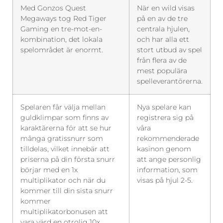
Med Gonzos Quest
När en wild visas
Megaways tog Red Tiger
på en av de tre
Gaming en tre-mot-en-
centrala hjulen,
kombination, det lokala
och har alla ett
spelområdet är enormt.
stort utbud av spel
från flera av de
mest populära
spelleverantörerna.
Spelaren får välja mellan
Nya spelare kan
guldklimpar som finns av
registrera sig på
karaktärerna för att se hur
våra
många gratissnurr som
rekommenderade
tilldelas, vilket innebär att
kasinon genom
priserna på din första snurr
att ange personlig
börjar med en 1x
information, som
multiplikator och när du
visas på hjul 2-5.
kommer till din sista snurr
kommer
multiplikatorbonusen att
vara värd en otrolig 10x.