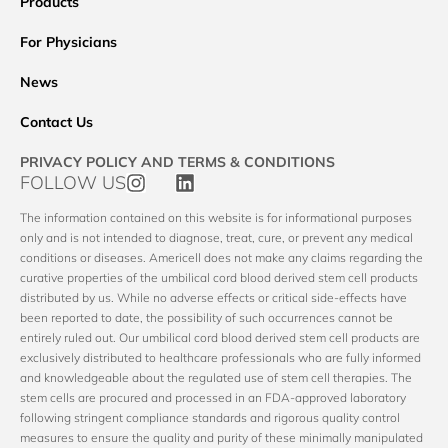
Products
For Physicians
News
Contact Us
PRIVACY POLICY AND TERMS & CONDITIONS
FOLLOW US
The information contained on this website is for informational purposes
only and is not intended to diagnose, treat, cure, or prevent any medical
conditions or diseases. Americell does not make any claims regarding the
curative properties of the umbilical cord blood derived stem cell products
distributed by us. While no adverse effects or critical side-effects have
been reported to date, the possibility of such occurrences cannot be
entirely ruled out. Our umbilical cord blood derived stem cell products are
exclusively distributed to healthcare professionals who are fully informed
and knowledgeable about the regulated use of stem cell therapies. The
stem cells are procured and processed in an FDA-approved laboratory
following stringent compliance standards and rigorous quality control
measures to ensure the quality and purity of these minimally manipulated