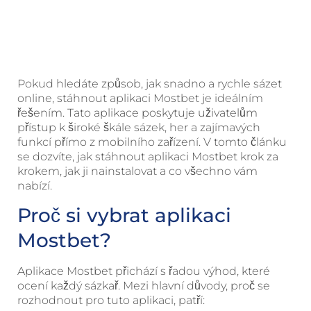
Mostbet pro snadné
sázení
Pokud hledáte způsob, jak snadno a rychle sázet
online, stáhnout aplikaci Mostbet je ideálním
řešením. Tato aplikace poskytuje uživatelům
přístup k široké škále sázek, her a zajímavých
funkcí přímo z mobilního zařízení. V tomto článku
se dozvíte, jak stáhnout aplikaci Mostbet krok za
krokem, jak ji nainstalovat a co všechno vám
nabízí.
Proč si vybrat aplikaci
Mostbet?
Aplikace Mostbet přichází s řadou výhod, které
ocení každý sázkař. Mezi hlavní důvody, proč se
rozhodnout pro tuto aplikaci, patří: