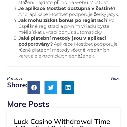
stažení najdete přímo na webu Mostbet.
Je aplikace Mostbet dostupná v češtině?
Ano, aplikace Mostbet podporuje český jazyk.
Jak mohu získat bonus po registraci?
Po
úspěšné registraci a prvním vkladu byste
měli získat uvítací bonus automaticky.
Jaké platební metody jsou v aplikaci
podporovány?
Aplikace Mostbet podporuje
různé platební metody včetně kreditních
karet a elektronických peněženek.
Previous
Next
Share:
More Posts
Luck Casino Withdrawal Time