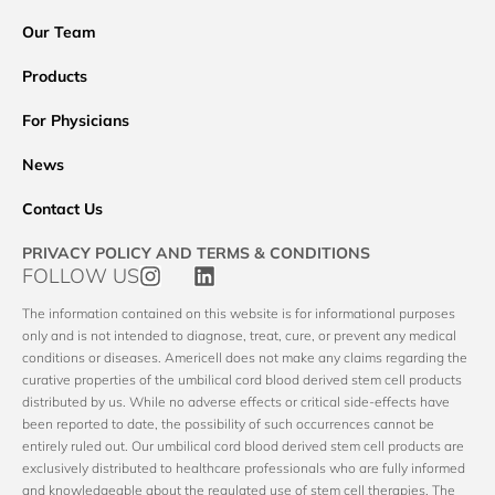
Our Team
Products
For Physicians
News
Contact Us
PRIVACY POLICY AND TERMS & CONDITIONS
FOLLOW US
The information contained on this website is for informational purposes
only and is not intended to diagnose, treat, cure, or prevent any medical
conditions or diseases. Americell does not make any claims regarding the
curative properties of the umbilical cord blood derived stem cell products
distributed by us. While no adverse effects or critical side-effects have
been reported to date, the possibility of such occurrences cannot be
entirely ruled out. Our umbilical cord blood derived stem cell products are
exclusively distributed to healthcare professionals who are fully informed
and knowledgeable about the regulated use of stem cell therapies. The