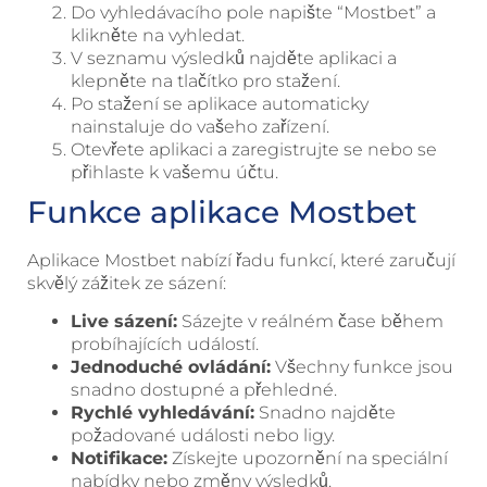
Do vyhledávacího pole napište “Mostbet” a
klikněte na vyhledat.
V seznamu výsledků najděte aplikaci a
klepněte na tlačítko pro stažení.
Po stažení se aplikace automaticky
nainstaluje do vašeho zařízení.
Otevřete aplikaci a zaregistrujte se nebo se
přihlaste k vašemu účtu.
Funkce aplikace Mostbet
Aplikace Mostbet nabízí řadu funkcí, které zaručují
skvělý zážitek ze sázení:
Live sázení:
Sázejte v reálném čase během
probíhajících událostí.
Jednoduché ovládání:
Všechny funkce jsou
snadno dostupné a přehledné.
Rychlé vyhledávání:
Snadno najděte
požadované události nebo ligy.
Notifikace:
Získejte upozornění na speciální
nabídky nebo změny výsledků.