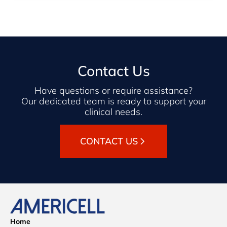
Contact Us
Have questions or require assistance?
Our dedicated team is ready to support your
clinical needs.
CONTACT US
Home