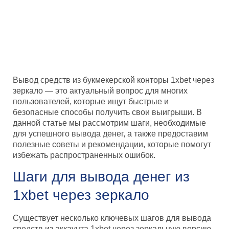
Как быстро и безопасно
вывести деньги из 1xbet
зеркало?
Вывод средств из букмекерской конторы 1xbet через
зеркало — это актуальный вопрос для многих
пользователей, которые ищут быстрые и
безопасные способы получить свои выигрыши. В
данной статье мы рассмотрим шаги, необходимые
для успешного вывода денег, а также предоставим
полезные советы и рекомендации, которые помогут
избежать распространенных ошибок.
Шаги для вывода денег из
1xbet через зеркало
Существует несколько ключевых шагов для вывода
средств из аккаунта 1xbet через зеркальную версию