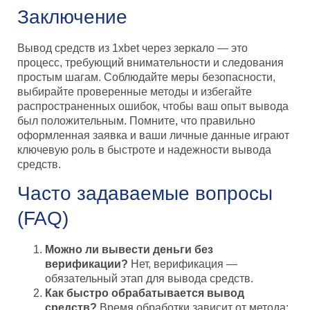
Заключение
Вывод средств из 1xbet через зеркало — это
процесс, требующий внимательности и следования
простым шагам. Соблюдайте меры безопасности,
выбирайте проверенные методы и избегайте
распространенных ошибок, чтобы ваш опыт вывода
был положительным. Помните, что правильно
оформленная заявка и ваши личные данные играют
ключевую роль в быстроте и надежности вывода
средств.
Часто задаваемые вопросы
(FAQ)
Можно ли вывести деньги без
верификации?
Нет, верификация —
обязательный этап для вывода средств.
Как быстро обрабатывается вывод
средств?
Время обработки зависит от метода: