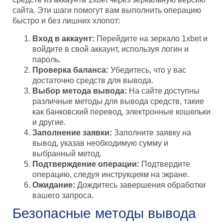
сайта. Эти шаги помогут вам выполнить операцию
быстро и без лишних хлопот:
Вход в аккаунт:
Перейдите на зеркало 1xbet и
войдите в свой аккаунт, используя логин и
пароль.
Проверка баланса:
Убедитесь, что у вас
достаточно средств для вывода.
Выбор метода вывода:
На сайте доступны
различные методы для вывода средств, такие
как банковский перевод, электронные кошельки
и другие.
Заполнение заявки:
Заполните заявку на
вывод, указав необходимую сумму и
выбранный метод.
Подтверждение операции:
Подтвердите
операцию, следуя инструкциям на экране.
Ожидание:
Дождитесь завершения обработки
вашего запроса.
Безопасные методы вывода