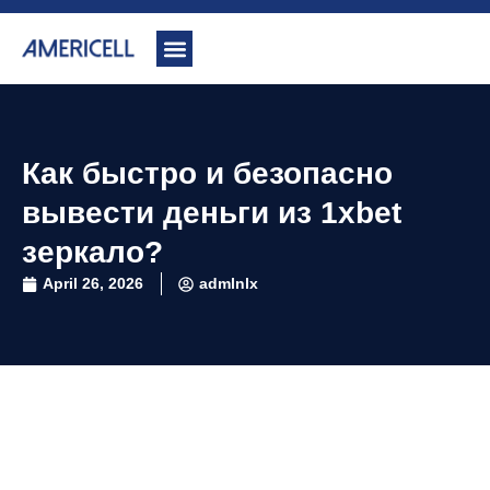
Как быстро и безопасно
вывести деньги из 1xbet
зеркало?
April 26, 2026
admlnlx