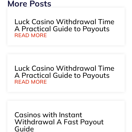
More Posts
Luck Casino Withdrawal Time
A Practical Guide to Payouts
READ MORE
Luck Casino Withdrawal Time
A Practical Guide to Payouts
READ MORE
Casinos with Instant
Withdrawal A Fast Payout
Guide