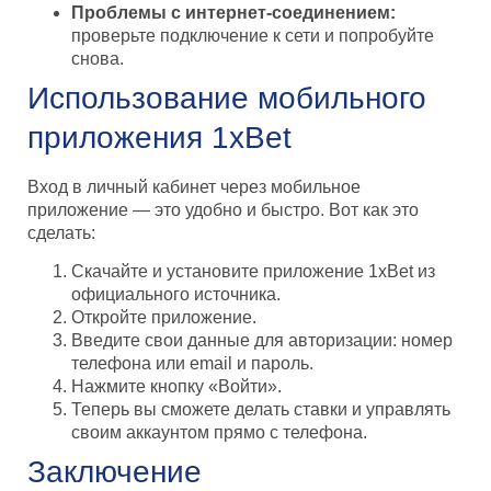
Проблемы с интернет-соединением:
проверьте подключение к сети и попробуйте
снова.
Использование мобильного
приложения 1xBet
Вход в личный кабинет через мобильное
приложение — это удобно и быстро. Вот как это
сделать:
Скачайте и установите приложение 1xBet из
официального источника.
Откройте приложение.
Введите свои данные для авторизации: номер
телефона или email и пароль.
Нажмите кнопку «Войти».
Теперь вы сможете делать ставки и управлять
своим аккаунтом прямо с телефона.
Заключение