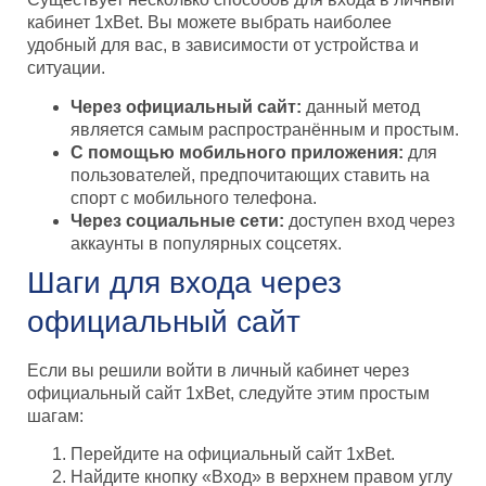
кабинет 1xBet. Вы можете выбрать наиболее
удобный для вас, в зависимости от устройства и
ситуации.
Через официальный сайт:
данный метод
является самым распространённым и простым.
С помощью мобильного приложения:
для
пользователей, предпочитающих ставить на
спорт с мобильного телефона.
Через социальные сети:
доступен вход через
аккаунты в популярных соцсетях.
Шаги для входа через
официальный сайт
Если вы решили войти в личный кабинет через
официальный сайт 1xBet, следуйте этим простым
шагам:
Перейдите на официальный сайт 1xBet.
Найдите кнопку «Вход» в верхнем правом углу